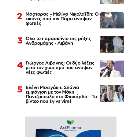
2
Μάστορας – Μελίνα Νικολαΐδη: Οι
εικόνες από την Πάρο άναψαν
φωτιές
3
Όλο το παρασκήνιο της ρήξης
Ανδρομάχης - Λιβάνη
4
Γιώργος Λιβάνης: Οι δύο λέξεις
μετά τον χωρισμό που άναψαν
νέες φωτιές
5
Ελένη Μενεγάκη: Σπάνια
εμφάνιση με τον Μάκη
Παντζόπουλο στο Φισκάρδο – Το
βίντεο που έγινε viral