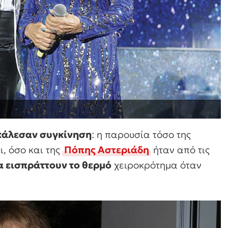
κάλεσαν συγκίνηση
: η παρουσία τόσο της
ι, όσο και της
Πόπης Αστεριάδη
ήταν από τις
α εισπράττουν το θερμό
χειροκρότημα όταν