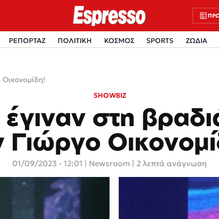
ΠΡΩ
ΡΕΠΟΡΤΑΖ
ΠΟΛΙΤΙΚΗ
ΚΟΣΜΟΣ
SPORTS
ΖΩΔΙΑ
ο Οικονομίδη!
SHOWBIZ
έγιναν στη βραδι
ν Γιώργο Οικονομί
01/09/2023 - 12:01
|
Newsroom
| 2 λεπτά ανάγνωση