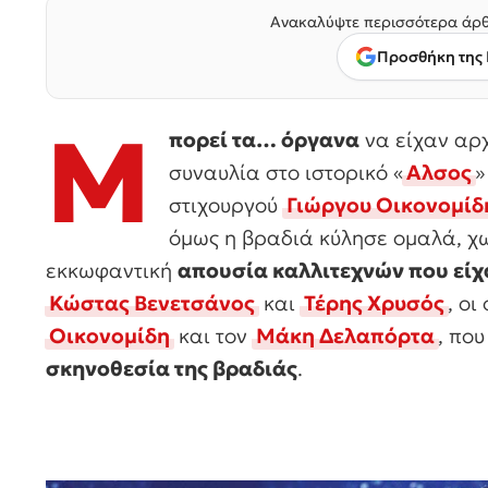
Ανακαλύψτε περισσότερα άρθ
Προσθήκη της 
Μ
πορεί τα… όργανα
να είχαν αρχ
συναυλία στο ιστορικό «
Αλσος
»
στιχουργού
Γιώργου Οικονομίδ
όμως η βραδιά κύλησε ομαλά, χ
εκκωφαντική
απουσία καλλιτεχνών που είχ
Κώστας Βενετσάνος
και
Τέρης Χρυσός
, οι
Οικονομίδη
και τον
Μάκη Δελαπόρτα
, πο
σκηνοθεσία της βραδιάς
.