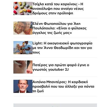
Τσίχλα κατά του καρκίνου; - Η
ανακάλυψη που ανοίγει νέους
δρόμους στην πρόληψη
Ελένη Φωτοπούλου για Άκη
Παυλόπουλο: «Είναι ο φύλακας
άγγελος της ζωής μας»
Light: Η οικογενειακή φωτογραφία
με την Άννα Θεοδωρίδη και τον γιο
τους
Πατέρας για πρώτη φορά έγινε ο
γνωστός youtuber 2J
Αντόνιο Μπαντέρας: Η καρδιακή
προσβολή που του άλλαξε για πάντα
τη ζωή