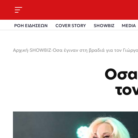
ΡΟΗ ΕΙΔΗΣΕΩΝ
COVER STORY
SHOWBIZ
MEDIA
Αρχική
›
SHOWBIZ
›
Οσα έγιναν στη βραδιά για τον Γιώργ
Οσα 
το