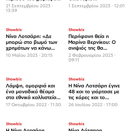
μου ακουστήκαν
21 Σεπτεμβρίου 2023 ·
1 Σεπτεμβρίου 2023 · 12:01
διάφορα»
13:39
Showbiz
Showbiz
Νίνα Λοτσάρη: «Δε
Περήφανη θεία η
μπορώ στο βωμό των
Μαρίνα Βερνίκου: Ο
χρημάτων να κάνω
ανιψιός της θα
πράγματα τα οποία δε
εκπροσωπήσει την
10 Μαΐου 2023 · 20:15
2 Φεβρουαρίου 2023 ·
με εκφράζουν»
Ελλάδα στη Eurovision
09:11
Showbiz
Showbiz
Λάμψη, ομορφιά και
Η Νίνα Λοτσάρη έγινε
ένα μοναδικό θέαμα
48 και το γιόρτασε με
στα εθνικά καλλιστεία
τις κόρες και το
GS HELLAS 2022
σύντροφό της
17 Οκτωβρίου 2022 · 11:30
26 Ιουλίου 2022 · 17:00
Showbiz
Showbiz
Η Νίνα Λοτσάρη
Νίνα Λότσαρη