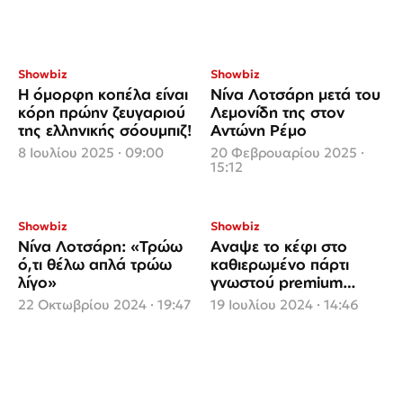
Showbiz
Showbiz
Η όμορφη κοπέλα είναι
Νίνα Λοτσάρη μετά του
κόρη πρώην ζευγαριού
Λεμονίδη της στον
της ελληνικής σόουμπιζ!
Αντώνη Ρέμο
8 Ιουλίου 2025 · 09:00
20 Φεβρουαρίου 2025 ·
15:12
Showbiz
Showbiz
Νίνα Λοτσάρη: «Τρώω
Αναψε το κέφι στο
ό,τι θέλω απλά τρώω
καθιερωμένο πάρτι
λίγο»
γνωστού premium
ποτού
22 Οκτωβρίου 2024 · 19:47
19 Ιουλίου 2024 · 14:46