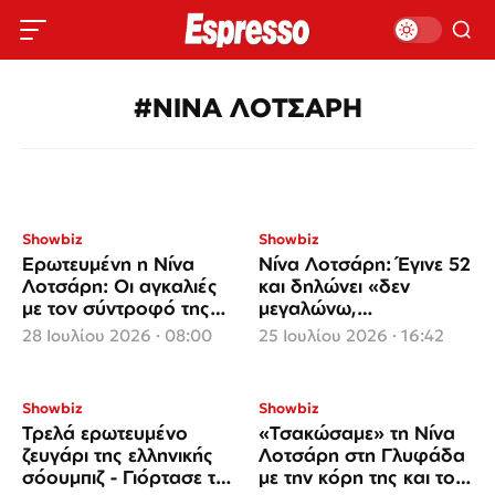
#ΝΙΝΑ ΛΟΤΣΑΡΗ
Showbiz
Showbiz
Ερωτευμένη η Νίνα
Νίνα Λοτσάρη: Έγινε 52
Λοτσάρη: Οι αγκαλιές
και δηλώνει «δεν
με τον σύντροφό της
μεγαλώνω,
και η αποκάλυψη της
αναβαθμίζομαι»
28 Ιουλίου 2026 · 08:00
25 Ιουλίου 2026 · 16:42
ηλικίας της
Showbiz
Showbiz
Τρελά ερωτευμένο
«Τσακώσαμε» τη Νίνα
ζευγάρι της ελληνικής
Λοτσάρη στη Γλυφάδα
σόουμπιζ - Γιόρτασε την
με την κόρη της και τον