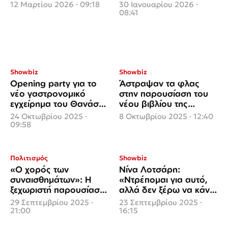
πέμπτη επέτειό του
σύντροφό της
12 Μαρτίου 2026 · 09:18
30 Ιανουαρίου 2026 ·
08:41
Showbiz
Showbiz
Opening party για το
Άστραψαν τα φλας
νέο γαστρονομικό
στην παρουσίαση του
εγχείρημα του Θανάση
νέου βιβλίου της
Παπαγεωργίου
Σόφης Πασχάλη
24 Οκτωβρίου 2025 ·
8 Οκτωβρίου 2025 · 12:40
09:58
Πολιτισμός
Showbiz
«Ο χορός των
Νίνα Λοτσάρη:
συναισθημάτων»: Η
«Ντρέπομαι για αυτό,
ξεχωριστή παρουσίαση-
αλλά δεν ξέρω να κάνω
αναπαράσταση του
γεμιστά και παστίτσιο»
29 Σεπτεμβρίου 2025 ·
23 Σεπτεμβρίου 2025 ·
βιβλίου της Σόφης
21:00
16:15
Πασχάλη