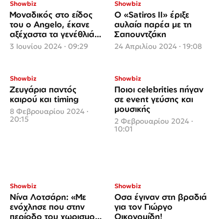
Showbiz
Showbiz
Μοναδικός στο είδος
Ο «Satiros II» έριξε
του ο Angelo, έκανε
αυλαία παρέα με τη
αξέχαστα τα γενέθλιά
Σαπουντζάκη
του για τον ίδιο και του
3 Ιουνίου 2024 · 09:29
24 Απριλίου 2024 · 19:08
καλεσμένους του
Showbiz
Showbiz
Ζευγάρια παντός
Ποιοι celebrities πήγαν
καιρού και timing
σε event γεύσης και
μουσικής
8 Φεβρουαρίου 2024 ·
20:15
2 Φεβρουαρίου 2024 ·
10:01
Showbiz
Showbiz
Νίνα Λοτσάρη: «Με
Οσα έγιναν στη βραδιά
ενόχλησε που στην
για τον Γιώργο
περίοδο του χωρισμού
Οικονομίδη!