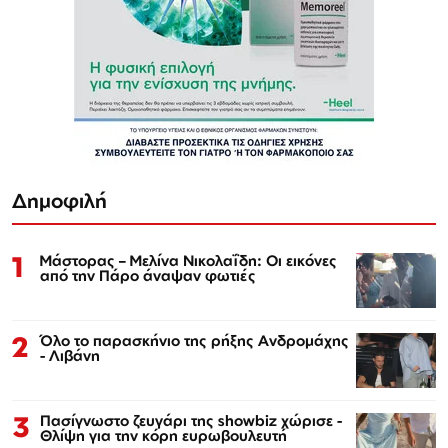
Δημοφιλή
1
Μάστορας – Μελίνα Νικολαΐδη: Οι εικόνες
από την Πάρο άναψαν φωτιές
2
Όλο το παρασκήνιο της ρήξης Ανδρομάχης
- Λιβάνη
3
Πασίγνωστο ζευγάρι της showbiz χώρισε -
Θλίψη για την κόρη ευρωβουλευτή