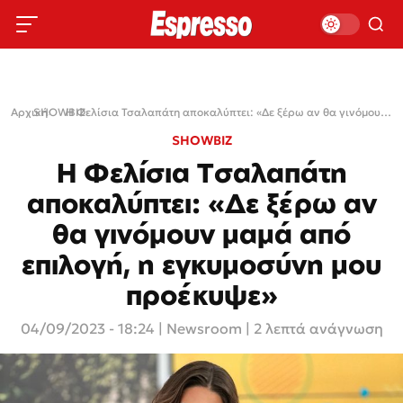
Αρχική
SHOWBIZ
›
›
Η Φελίσια Τσαλαπάτη αποκαλύπτει: «Δε ξέρω αν θα γινόμουν μαμά από επιλογή, η εγκυμοσύνη μου προέκυψε»
SHOWBIZ
Η Φελίσια Τσαλαπάτη
αποκαλύπτει: «Δε ξέρω αν
θα γινόμουν μαμά από
επιλογή, η εγκυμοσύνη μου
προέκυψε»
04/09/2023 - 18:24
|
Newsroom
| 2 λεπτά ανάγνωση