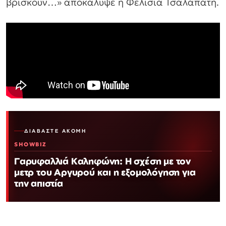
βρίσκουν…» αποκάλυψε η Φελίσια Τσαλαπάτη.
ΔΙΑΒΆΣΤΕ ΑΚΌΜΗ
SHOWBIZ
Γαρυφαλλιά Καληφώνη: Η σχέση με τον
μετρ του Αργυρού και η εξομολόγηση για
την απιστία