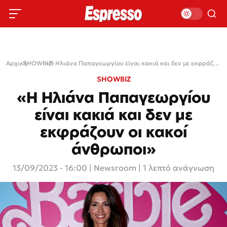
Αρχική
SHOWBIZ
›
›
«Η Ηλιάνα Παπαγεωργίου είναι κακιά και δεν με εκφράζουν οι κακοί άνθρωποι»
SHOWBIZ
«Η Ηλιάνα Παπαγεωργίου
είναι κακιά και δεν με
εκφράζουν οι κακοί
άνθρωποι»
13/09/2023 - 16:00
|
Newsroom
| 1 λεπτό ανάγνωση