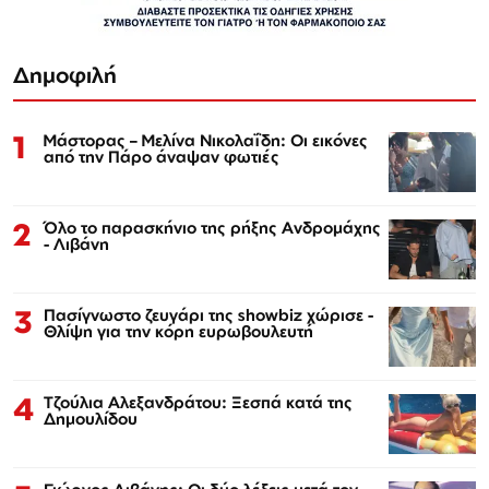
Δημοφιλή
1
Μάστορας – Μελίνα Νικολαΐδη: Οι εικόνες
από την Πάρο άναψαν φωτιές
2
Όλο το παρασκήνιο της ρήξης Ανδρομάχης
- Λιβάνη
3
Πασίγνωστο ζευγάρι της showbiz χώρισε -
Θλίψη για την κόρη ευρωβουλευτή
4
Τζούλια Αλεξανδράτου: Ξεσπά κατά της
Δημουλίδου