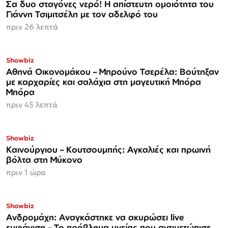
Σα δυο σταγόνες νερό! Η απίστευτη ομοιότητα του
Γιάννη Τσιμιτσέλη με τον αδελφό του
πριν 26 λεπτά
Showbiz
Αθηνά Οικονομάκου – Μπρούνο Τσερέλα: Βούτηξαν
με καρχαρίες και σαλάχια στη μαγευτική Μπόρα
Μπόρα
πριν 45 λεπτά
Showbiz
Καινούργιου – Κουτσουμπής: Αγκαλιές και πρωινή
βόλτα στη Μύκονο
πριν 1 ώρα
Showbiz
Ανδρομάχη: Αναγκάστηκε να ακυρώσει live
εμφάνιση – Το πρόβλημα υγείας που αντιμετώπισε