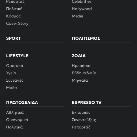
Ρεπορτάζ
Celebrities
Πολιτική
Hollywood
Κόσμος
Media
Cover Story
SPORT
ΠΟΛΙΤΙΣΜΌΣ
LIFESTYLE
ΖΏΔΙΑ
Ομορφιά
Ημερήσια
Υγεία
Εβδομαδιαία
Συνταγές
Μηνιαία
Μόδα
ΠΡΩΤΟΣΈΛΙΔΑ
ESPRESSO TV
Αθλητικά
Εκπομπές
Οικονομικά
Συνεντεύξεις
Πολιτικά
Ρεπορτάζ