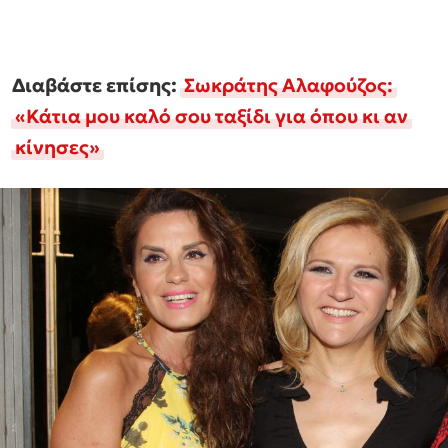
Διαβάστε επίσης:
Σωκράτης Αλαφούζος:
«Κάτια μου καλό σου ταξίδι για όπου κι αν
κίνησες»