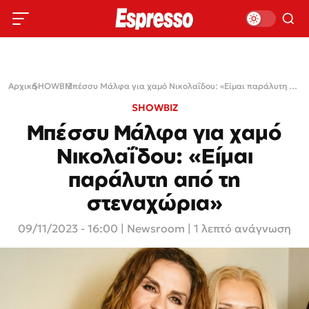
Αρχική
SHOWBIZ
›
›
Μπέσσυ Μάλφα για χαμό Νικολαΐδου: «Είμαι παράλυτη από τη στεναχώρια»
SHOWBIZ
Μπέσσυ Μάλφα για χαμό
Νικολαΐδου: «Είμαι
παράλυτη από τη
στεναχώρια»
09/11/2023 - 16:00
|
Newsroom
| 1 λεπτό ανάγνωση