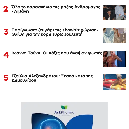
2
Όλο το παρασκήνιο της ρήξης Ανδρομάχης
- Λιβάνη
3
Πασίγνωστο ζευγάρι της showbiz χώρισε -
Θλίψη για την κόρη ευρωβουλευτή
4
Ιωάννα Τούνη: Οι πόζες που άναψαν φωτιές
5
Τζούλια Αλεξανδράτου: Ξεσπά κατά της
Δημουλίδου