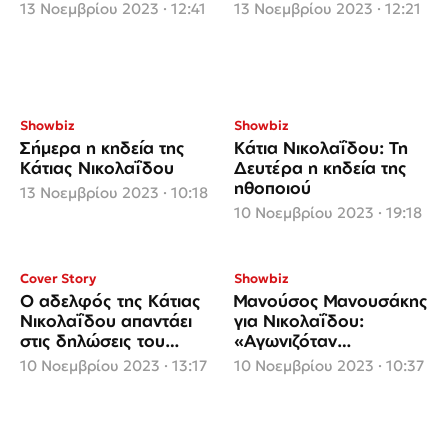
Νικολαΐδου
της Κάτιας Νικολαΐδου
13 Νοεμβρίου 2023 · 12:41
13 Νοεμβρίου 2023 · 12:21
Showbiz
Showbiz
Σήμερα η κηδεία της
Κάτια Νικολαΐδου: Τη
Κάτιας Νικολαΐδου
Δευτέρα η κηδεία της
ηθοποιού
13 Νοεμβρίου 2023 · 10:18
10 Νοεμβρίου 2023 · 19:18
Cover Story
Showbiz
Ο αδελφός της Κάτιας
Μανούσος Μανουσάκης
Νικολαΐδου απαντάει
για Νικολαΐδου:
στις δηλώσεις του
«Αγωνιζόταν
πρώην συζύγου της,
παλικαρίσια 20 με 22
10 Νοεμβρίου 2023 · 13:17
10 Νοεμβρίου 2023 · 10:37
Οδυσσέα Σταμούλη
χρόνια με τον καρκίνο»