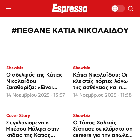
#ΠΕΘΑΝΕ ΚΑΤΙΑ ΝΙΚΟΛΑΙΔΟΥ
Showbiz
Showbiz
Ο αδελφός της Κάτιας
Κάτια Νικολαΐδου: Οι
Νικολαΐδου
κλειστές πόρτες λόγω
ξεκαθαρίζει: «Είναι
της ασθένειας και η
λάθος να λέγεται αυτό,
δουλειά που έκανε τα
14 Νοεμβρίου 2023 · 13:37
14 Νοεμβρίου 2023 · 11:58
δεν ισχύει»
τελευταία χρόνια
Cover Story
Showbiz
Συγκλονισμένη η
Ο Τάσος Χαλκιάς
Μπέσσυ Μάλφα στην
ξέσπασε σε κλάματα on
κηδεία της Κάτιας
camera για την απώλεια