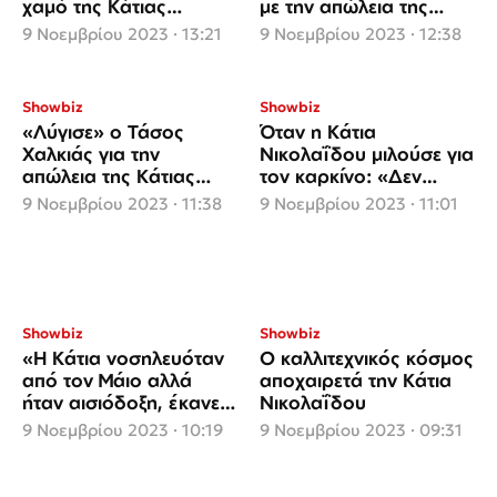
χαμό της Κάτιας
με την απώλεια της
Νικολαΐδου: «Καλό
πρώην συζύγου του,
9 Νοεμβρίου 2023 · 13:21
9 Νοεμβρίου 2023 · 12:38
ταξίδι ομορφιά μου»
Κάτιας Νικολαΐδου
Showbiz
Showbiz
«Λύγισε» ο Τάσος
Όταν η Κάτια
Χαλκιάς για την
Νικολαΐδου μιλούσε για
απώλεια της Κάτιας
τον καρκίνο: «Δεν
Νικολαΐδου
φοβάμαι τον θάνατο»
9 Νοεμβρίου 2023 · 11:38
9 Νοεμβρίου 2023 · 11:01
Showbiz
Showbiz
«Η Κάτια νοσηλευόταν
Ο καλλιτεχνικός κόσμος
από τον Μάιο αλλά
αποχαιρετά την Κάτια
ήταν αισιόδοξη, έκανε
Νικολαΐδου
σχέδια να πάει τις
9 Νοεμβρίου 2023 · 10:19
9 Νοεμβρίου 2023 · 09:31
γιορτές στη Νέα
Υόρκη»