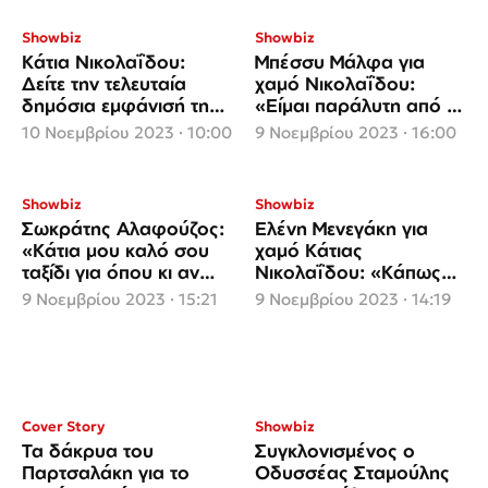
Showbiz
Showbiz
Κάτια Νικολαΐδου:
Μπέσσυ Μάλφα για
Δείτε την τελευταία
χαμό Νικολαΐδου:
δημόσια εμφάνισή της
«Είμαι παράλυτη από τη
φορώντας περούκα
στεναχώρια»
10 Νοεμβρίου 2023 · 10:00
9 Νοεμβρίου 2023 · 16:00
Showbiz
Showbiz
Σωκράτης Αλαφούζος:
Ελένη Μενεγάκη για
«Κάτια μου καλό σου
χαμό Κάτιας
ταξίδι για όπου κι αν
Νικολαΐδου: «Κάπως
κίνησες»
μπερδεμένα το έχω στο
9 Νοεμβρίου 2023 · 15:21
9 Νοεμβρίου 2023 · 14:19
μυαλό μου»
Cover Story
Showbiz
Τα δάκρυα του
Συγκλονισμένος ο
Παρτσαλάκη για το
Οδυσσέας Σταμούλης