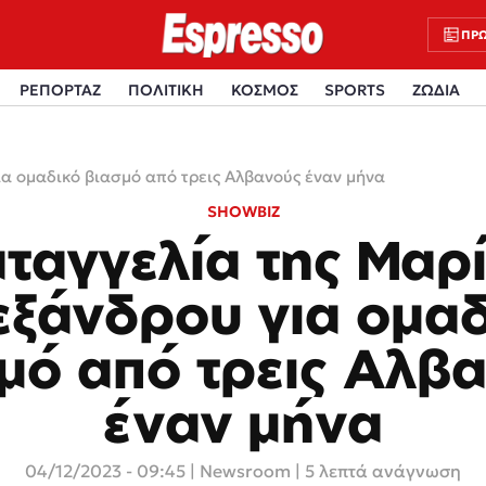
ΠΡΩ
ΡΕΠΟΡΤΑΖ
ΠΟΛΙΤΙΚΗ
ΚΟΣΜΟΣ
SPORTS
ΖΩΔΙΑ
α ομαδικό βιασμό από τρεις Αλβανούς έναν μήνα
SHOWBIZ
ταγγελία της Μαρ
εξάνδρου για ομαδ
μό από τρεις Αλβ
έναν μήνα
04/12/2023 - 09:45
|
Newsroom
| 5 λεπτά ανάγνωση