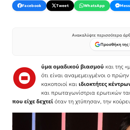
Facebook
Tweet
WhatsApp
Mess
Ανακαλύψτε περισσότερα άρθ
Προσθήκη της 
Θ
ύμα ομαδικού βιασμού
και της «
ότι είναι αναμεμειγμένοι ο πρώη
κακοποιοί και
ιδιοκτήτες κέντρω
και πρωταγωνίστρια ερωτικών ται
που είχε δεχτεί
όταν τη χτύπησαν, την κούρεψ