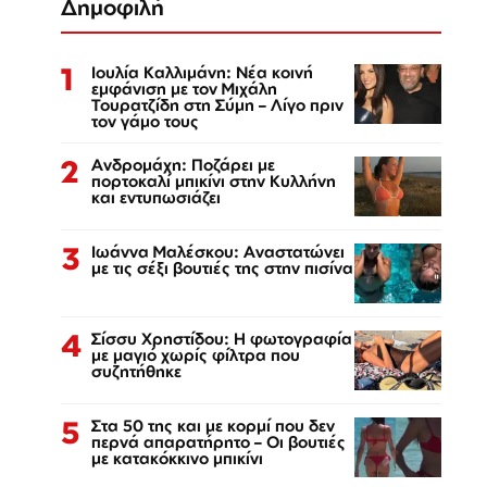
Δημοφιλή
1
Ιουλία Καλλιμάνη: Νέα κοινή
εμφάνιση με τον Μιχάλη
Τουρατζίδη στη Σύμη – Λίγο πριν
τον γάμο τους
2
Ανδρομάχη: Ποζάρει με
πορτοκαλί μπικίνι στην Κυλλήνη
και εντυπωσιάζει
3
Ιωάννα Μαλέσκου: Αναστατώνει
με τις σέξι βουτιές της στην πισίνα
4
Σίσσυ Χρηστίδου: Η φωτογραφία
με μαγιό χωρίς φίλτρα που
συζητήθηκε
5
Στα 50 της και με κορμί που δεν
περνά απαρατήρητο – Οι βουτιές
με κατακόκκινο μπικίνι