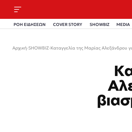
ΡΟΗ ΕΙΔΗΣΕΩΝ
COVER STORY
SHOWBIZ
MEDIA
Αρχική
›
SHOWBIZ
›
Καταγγελία της Μαρίας Αλεξάνδρου γι
Κα
Αλ
βιασ