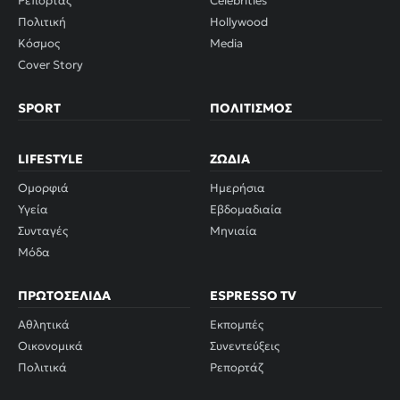
Ρεπορτάζ
Celebrities
Πολιτική
Hollywood
Κόσμος
Media
Cover Story
SPORT
ΠΟΛΙΤΙΣΜΌΣ
LIFESTYLE
ΖΏΔΙΑ
Ομορφιά
Ημερήσια
Υγεία
Εβδομαδιαία
Συνταγές
Μηνιαία
Μόδα
ΠΡΩΤΟΣΈΛΙΔΑ
ESPRESSO TV
Αθλητικά
Εκπομπές
Οικονομικά
Συνεντεύξεις
Πολιτικά
Ρεπορτάζ