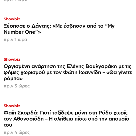
Showbiz
Ξέσπασε ο Δάντης: «Με έσβησαν από το "My
Number One"»
πριν 1 ώρα
Showbiz
Οργισμένη ανάρτηση της Ελένης Βουλγαράκη με τις
φήμες χωρισμού με τον Φώτη Ιωαννίδη – «Θα γίνετε
ρόμπα»
πριν 3 ώρες
Showbiz
Φαίη Σκορδά: Γιατί ταξίδεψε μόνη στη Ρόδο χωρίς
τον Αθανασιάδη – Η αλήθεια πίσω από την απουσία
του
πριν 4 ώρες