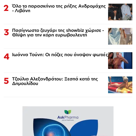
2
Όλο το παρασκήνιο της ρήξης Ανδρομάχης
- Λιβάνη
3
Πασίγνωστο ζευγάρι της showbiz χώρισε -
Θλίψη για την κόρη ευρωβουλευτή
4
Ιωάννα Τούνη: Οι πόζες που άναψαν φωτιές
5
Τζούλια Αλεξανδράτου: Ξεσπά κατά της
Δημουλίδου