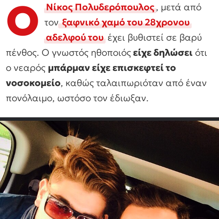
Ο
Νίκος Πολυδερόπουλος
, μετά από
τον
ξαφνικό χαμό του 28χρονου
αδελφού του
έχει βυθιστεί σε βαρύ
πένθος. Ο γνωστός ηθοποιός
είχε δηλώσει
ότι
ο νεαρός
μπάρμαν είχε επισκεφτεί το
νοσοκομείο
, καθώς ταλαιπωριόταν από έναν
πονόλαιμο, ωστόσο τον έδιωξαν.