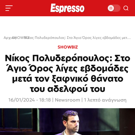
Αρχική
SHOWBIZ
›
›
Νίκος Πολυδερόπουλος: Στο Άγιο Όρος λίγες εβδομάδες μετά τον ξαφνικό θάνατο του αδελφού του
SHOWBIZ
Νίκος Πολυδερόπουλος: Στο
Άγιο Όρος λίγες εβδομάδες
μετά τον ξαφνικό θάνατο
του αδελφού του
16/01/2024 - 18:18
|
Newsroom
| 1 λεπτό ανάγνωση