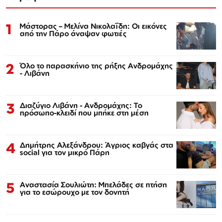
1
Μάστορας – Μελίνα Νικολαΐδη: Οι εικόνες
από την Πάρο άναψαν φωτιές
2
Όλο το παρασκήνιο της ρήξης Ανδρομάχης
- Λιβάνη
3
Διαζύγιο Λιβάνη - Ανδρομάχης: Το
πρόσωπο-κλειδί που μπήκε στη μέση
4
Δημήτρης Αλεξάνδρου: Άγριος καβγάς στα
social για τον μικρό Πάρη
5
Αναστασία Σουλιώτη: Μπελάδες σε πτήση
για το εσώρουχο με τον δονητή