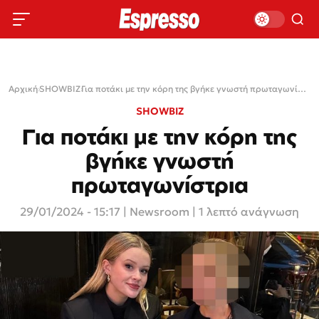
Αρχική
›
SHOWBIZ
›
Για ποτάκι με την κόρη της βγήκε γνωστή πρωταγωνίστρια
SHOWBIZ
Για ποτάκι με την κόρη της
βγήκε γνωστή
πρωταγωνίστρια
29/01/2024 - 15:17
|
Newsroom
| 1 λεπτό ανάγνωση