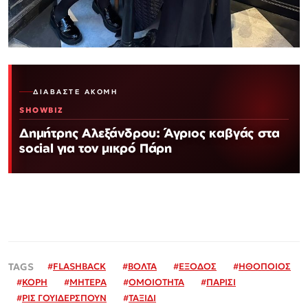
ΔΙΑΒΆΣΤΕ ΑΚΌΜΗ
SHOWBIZ
Δημήτρης Αλεξάνδρου: Άγριος καβγάς στα
social για τον μικρό Πάρη
#
FLASHBACK
#
ΒΟΛΤΑ
#
ΕΞΟΔΟΣ
#
ΗΘΟΠΟΙΟΣ
#
ΚΟΡΗ
#
ΜΗΤΕΡΑ
#
ΟΜΟΙΟΤΗΤΑ
#
ΠΑΡΙΣΙ
#
ΡΙΣ ΓΟΥΙΔΕΡΣΠΟΥΝ
#
ΤΑΞΙΔΙ