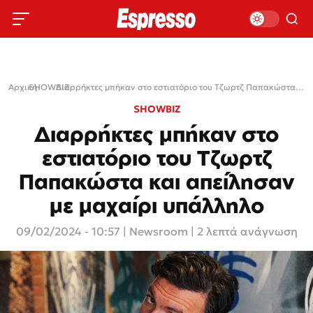
Αρχική
SHOWBIZ
›
›
Διαρρήκτες μπήκαν στο εστιατόριο του Τζωρτζ Παπακώστα και απείλησαν με μαχαίρι υπάλληλο
SHOWBIZ
Διαρρήκτες μπήκαν στο
εστιατόριο του Τζωρτζ
Παπακώστα και απείλησαν
με μαχαίρι υπάλληλο
09/02/2024 - 10:57
|
Newsroom
| 2 λεπτά ανάγνωση