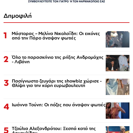
Δημοφιλή
1
Μάστορας – Μελίνα Νικολαΐδη: Οι εικόνες
από την Πάρο άναψαν φωτιές
2
Όλο το παρασκήνιο της ρήξης Ανδρομάχης
- Λιβάνη
3
Πασίγνωστο ζευγάρι της showbiz χώρισε -
Θλίψη για την κόρη ευρωβουλευτή
4
Ιωάννα Τούνη: Οι πόζες που άναψαν φωτιές
5
Τζούλια Αλεξανδράτου: Ξεσπά κατά της
Δημουλίδου