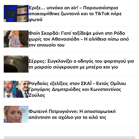
Έριξε... υπνάκο on air! – Παρουσιάστρια
αποκοιμήθηκε ζωντανά και το TikTok πήρε
φωτιά
Φαίη Σκορδά: Γιατί ταξίδεψε μόνη στη Ρόδο
χωρίς τον Αθανασιάδη – Η αλήθεια πίσω από
την απουσία του
Σέρρες: Συγκλονίζει ο οδηγός του φορτηγού για
τη μοιραία σύγκρουση με μητέρα και γιο
Ραγδαίες εξελίξεις στον ΣΚΑΪ – Εκτός Ομίλου
Γρηγόρης Δημητριάδης και Κωνσταντίνος
Ζούλας
Φωτεινή Πετρογιάννη: Η αποστομωτική
απάντηση σε σχόλιο για τα κιλά της