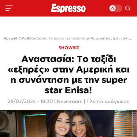
Αρχική
SHOWBIZ
›
›
Αναστασία: Το ταξίδι «εξπρές» στην Αμερική και η συνάντηση με την super star Enisa!
SHOWBIZ
Αναστασία: Το ταξίδι
«εξπρές» στην Αμερική και
η συνάντηση με την super
star Enisa!
26/02/2024 - 18:30
|
Newsroom
| 1 λεπτό ανάγνωση