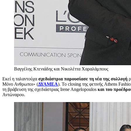
Βαγγέλης Κτενιάδης και Νικολέττα Χαραλάμπους
Εκεί η ταλαντούχα
σχεδιάστρια παρουσίασε τη νέα της συλλογή
ρ
Μόνο Ανθρωποι» (
ΔΥΑΜΕΑ
). Το closing της φετινής Athens Fash
τη βράβευση της σχεδιάστριας Irene Angelopoulos
και του προέδρο
Αντώναρου.