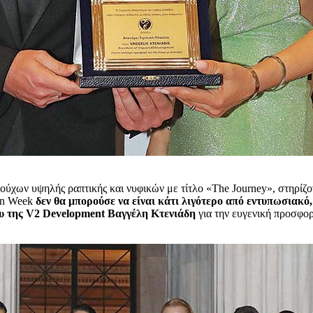
ούχων υψηλής ραπτικής και νυφικών με τίτλο «The Journey», στηρίζ
ion Week
δεν θα μπορούσε να είναι κάτι λιγότερο από εντυπωσιακό,
υ της V2 Development Βαγγέλη Κτενιάδη
για την ευγενική προσφο