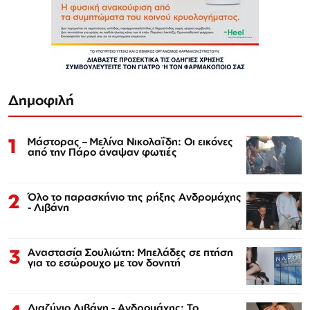
Δημοφιλή
1
Μάστορας – Μελίνα Νικολαΐδη: Οι εικόνες
από την Πάρο άναψαν φωτιές
2
Όλο το παρασκήνιο της ρήξης Ανδρομάχης
- Λιβάνη
3
Αναστασία Σουλιώτη: Μπελάδες σε πτήση
για το εσώρουχο με τον δονητή
Διαζύγιο Λιβάνη - Ανδρομάχης: Το