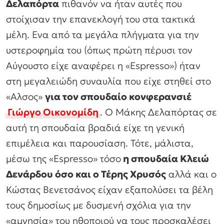
Δελαπόρτα
πιθανόν να ήταν αυτές που
στοίχισαν την επανεκλογή του στα τακτικά
μέλη. Ενα από τα μεγάλα πλήγματα για την
υστεροφημία του (όπως πρώτη πέρυσι τον
Αύγουστο είχε αναφέρει η «Espresso») ήταν
στη μεγαλειώδη συναυλία που είχε στηθεί στο
«Αλσος»
για τον σπουδαίο κονφερανσιέ
Γιώργο Οικονομίδη
. Ο Μάκης Δελαπόρτας σε
αυτή τη σπουδαία βραδιά είχε τη γενική
επιμέλεια και παρουσίαση. Τότε, μάλιστα,
μέσω της «Espresso» τόσο
η σπουδαία Κλειώ
Δενάρδου όσο και ο Τέρης Χρυσός
αλλά και ο
Κώστας Βενετσάνος είχαν εξαπολύσει τα βέλη
τους δημοσίως με δυσμενή σχόλια για την
«αμνησία» του ηθοποιού να τους προσκαλέσει