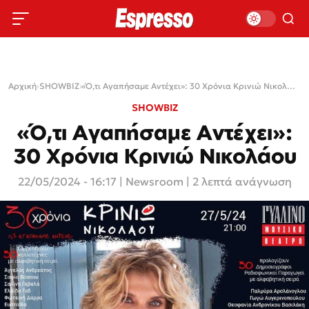
Αρχική
›
SHOWBIZ
›
«Ό,τι Αγαπήσαμε Αντέχει»: 30 Χρόνια Κρινιώ Νικολάου
SHOWBIZ
«Ό,τι Αγαπήσαμε Αντέχει»:
30 Χρόνια Κρινιώ Νικολάου
22/05/2024 - 16:17
|
Newsroom
| 2 λεπτά ανάγνωση