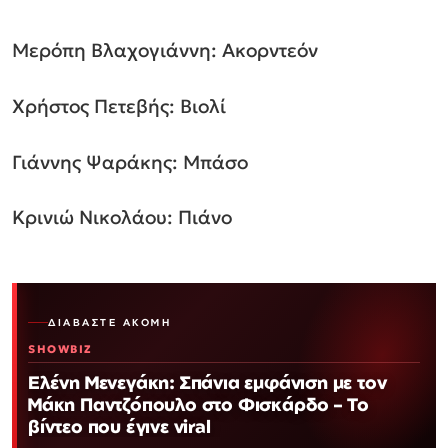
Μερόπη Βλαχογιάννη: Ακορντεόν
Χρήστος Πετεβής: Βιολί
Γιάννης Ψαράκης: Μπάσο
Κρινιώ Νικολάου: Πιάνο
ΔΙΑΒΆΣΤΕ ΑΚΌΜΗ
SHOWBIZ
Ελένη Μενεγάκη: Σπάνια εμφάνιση με τον
Μάκη Παντζόπουλο στο Φισκάρδο – Το
βίντεο που έγινε viral