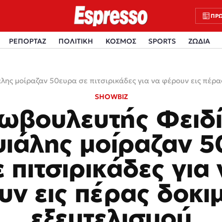
ΠΡΩ
ΡΕΠΟΡΤΑΖ
ΠΟΛΙΤΙΚΗ
ΚΟΣΜΟΣ
SPORTS
ΖΩΔΙΑ
λης μοίραζαν 50ευρα σε πιτσιρικάδες για να φέρουν εις πέρα
SHOWBIZ
ωβουλευτής Φειδί
ιάλης μοίραζαν 
 πιτσιρικάδες για
ν εις πέρας δοκι
εξευτελισμού