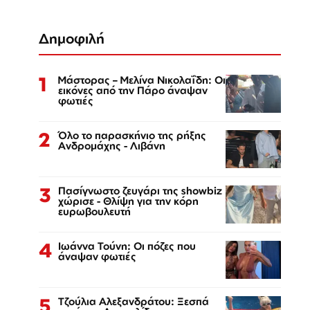
Δημοφιλή
1
Μάστορας – Μελίνα Νικολαΐδη: Οι
εικόνες από την Πάρο άναψαν
φωτιές
2
Όλο το παρασκήνιο της ρήξης
Ανδρομάχης - Λιβάνη
3
Πασίγνωστο ζευγάρι της showbiz
χώρισε - Θλίψη για την κόρη
ευρωβουλευτή
4
Ιωάννα Τούνη: Οι πόζες που
άναψαν φωτιές
5
Τζούλια Αλεξανδράτου: Ξεσπά