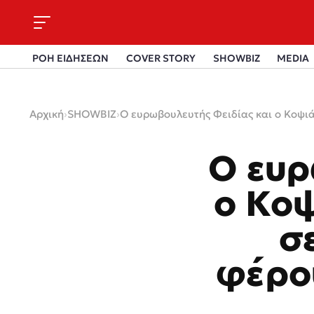
ΡΟΗ ΕΙΔΗΣΕΩΝ
COVER STORY
SHOWBIZ
MEDIA
Αρχική
›
SHOWBIZ
›
Ο ευρωβουλευτής Φειδίας και ο Κοψιά
Ο ευρ
ο Κοψ
σε
φέρου