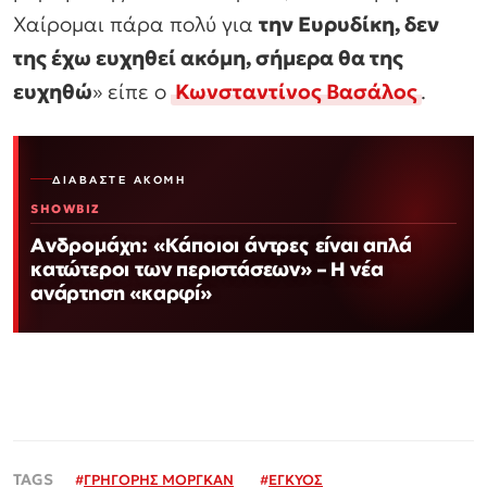
Χαίρομαι πάρα πολύ για
την Ευρυδίκη, δεν
της έχω ευχηθεί ακόμη, σήμερα θα της
ευχηθώ
» είπε ο
Κωνσταντίνος Βασάλος
.
ΔΙΑΒΆΣΤΕ ΑΚΌΜΗ
SHOWBIZ
Ανδρομάχη: «Κάποιοι άντρες είναι απλά
κατώτεροι των περιστάσεων» – Η νέα
ανάρτηση «καρφί»
#
ΓΡΗΓΟΡΗΣ ΜΟΡΓΚΑΝ
#
ΕΓΚΥΟΣ