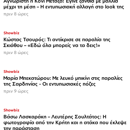
Αγνώριστη η Κόνι Μεταξά! Έγινε ξανθιά με μαλλιά
μέχρι τη μέση – Η εντυπωσιακή αλλαγή στο look της
πριν 8 ώρες
Showbiz
Κώστας Τσουρός: Τι αντίκρισε σε παραλία της
Σκιάθου – «Εδώ όλα μπορείς να τα δεις!»
πριν 8 ώρες
Showbiz
Μαρία Μπεκατώρου: Με λευκό μπικίνι στις παραλίες
της Σαρδηνίας - Οι εντυπωσιακές πόζες
πριν 9 ώρες
Showbiz
Βάσω Λασκαράκη – Λευτέρης Σουλτάτος: Η
φωτογραφία από την Κρήτη και η ατάκα που έκλεψε
την παράσταση