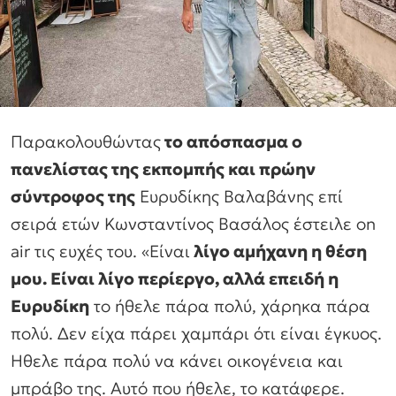
Παρακολουθώντας
το απόσπασμα ο
πανελίστας της εκπομπής και πρώην
σύντροφος της
Ευρυδίκης Βαλαβάνης επί
σειρά ετών Κωνσταντίνος Βασάλος έστειλε on
air τις ευχές του. «Είναι
λίγο αμήχανη η θέση
μου. Είναι λίγο περίεργο, αλλά επειδή η
Ευρυδίκη
το ήθελε πάρα πολύ, χάρηκα πάρα
πολύ. Δεν είχα πάρει χαμπάρι ότι είναι έγκυος.
Ηθελε πάρα πολύ να κάνει οικογένεια και
μπράβο της. Αυτό που ήθελε, το κατάφερε.