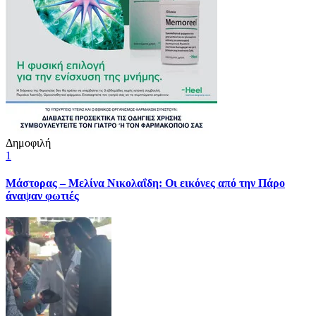
Δημοφιλή
1
Μάστορας – Μελίνα Νικολαΐδη: Οι εικόνες από την Πάρο
άναψαν φωτιές