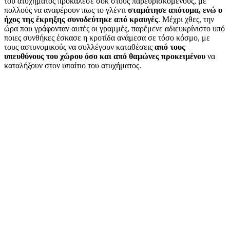
του ατυχήματος προκάλεσε σοκ στους παρευρισκομένους, με
πολλούς να αναφέρουν πως το γλέντι
σταμάτησε απότομα, ενώ ο
ήχος της έκρηξης συνοδεύτηκε από κραυγές
. Μέχρι χθες, την
ώρα που γράφονταν αυτές οι γραμμές, παρέμενε αδιευκρίνιστο υπό
ποιες συνθήκες έσκασε η κροτίδα ανάμεσα σε τόσο κόσμο, με
τους αστυνομικούς να συλλέγουν καταθέσεις
από τους
υπευθύνους του χώρου όσο και από θαμώνες προκειμένου
να
καταλήξουν στον υπαίτιο του ατυχήματος.