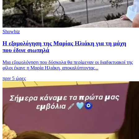
Showbiz
Η εξομολόγηση της Μαρίας Ηλιάκη για τη μάχη
που έδινε σιωπηλά
Μια εξομολόγηση που δύσκολα θα περίμεναν οι διαδικτυακοί της
φίλοι έκανε η Μαρία Ηλιάκη, αποκαλύπτοντας...
πριν 5 ώρες