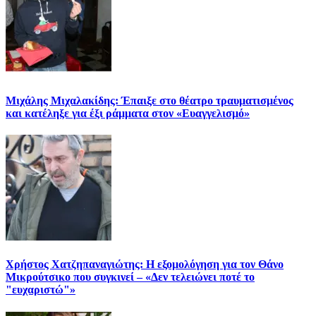
Μιχάλης Μιχαλακίδης: Έπαιξε στο θέατρο τραυματισμένος
και κατέληξε για έξι ράμματα στον «Ευαγγελισμό»
Χρήστος Χατζηπαναγιώτης: Η εξομολόγηση για τον Θάνο
Μικρούτσικο που συγκινεί – «Δεν τελειώνει ποτέ το
"ευχαριστώ"»