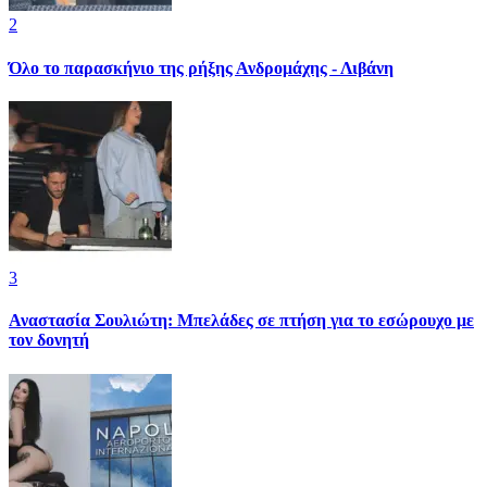
2
Όλο το παρασκήνιο της ρήξης Ανδρομάχης - Λιβάνη
3
Αναστασία Σουλιώτη: Μπελάδες σε πτήση για το εσώρουχο με
τον δονητή