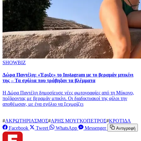
SHOWBIZ
Δώρα Παντέλη: «Έριξε» το Instagram με το βεραμάν μπικίνι
της – Τα σχόλια που τράβηξαν τα βλέμματα
Η Δώρα Παντέλη δημοσίευσε νέες φωτογραφίες από τη Μύκονο,
ποζάροντας με βεραμάν μπικίνι. Οι διαδικτυακοί της φίλοι την
αποθέωσαν, με ένα σχόλιο να ξεχωρίζει
#
ΑΚΡΩΤΗΡΙΑΣΜΟΣ
#
ΑΡΗΣ ΜΟΥΓΚΟΠΕΤΡΟΣ
#
ΚΡΟΤΙΔΑ
Facebook
Tweet
WhatsApp
Messenger
Αντιγραφή