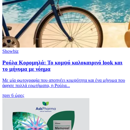
Showbiz
Ρούλα Κορομηλά: Το κομψό καλοκαιρινό look και
το μήνυμα με νόημα
Με μία φωτογραφία που αποπνέει κομψότητα και ένα μήνυμα που
άφησε πολλά ερωτήματα, η Ρούλα...
πριν 6 ώρες