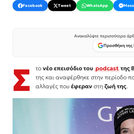
Facebook
Tweet
WhatsApp
Mess
Ανακαλύψτε περισσότερα άρθ
Προσθήκη της 
Σ
το
νέο επεισόδιο του
podcast
της 
της και αναφέρθηκε στην περίοδο π
αλλαγές που
έφεραν
στη
ζωή
της
.