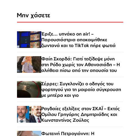
Μην χάσετε
Έριξε... υπνάκο on air! –
Παρουσιάστρια αποκοιμήθηκε
ζωντανά και το TikTok πήρε φωτιά
Φαίη Σκορδά: Γιατί ταξίδεψε μόνη
στη Ρόδο χωρίς τον Αθανασιάδη – Η
αλήθεια πίσω από την απουσία του
Σέρρες: Συγκλονίζει ο οδηγός του
φορτηγού για τη μοιραία σύγκρουση
με μητέρα και γιο
Ραγδαίες εξελίξεις στον ΣΚΑΪ – Εκτός
Ομίλου Γρηγόρης Δημητριάδης και
Κωνσταντίνος Ζούλας
Φωτεινή Πετρογιάννη: Η