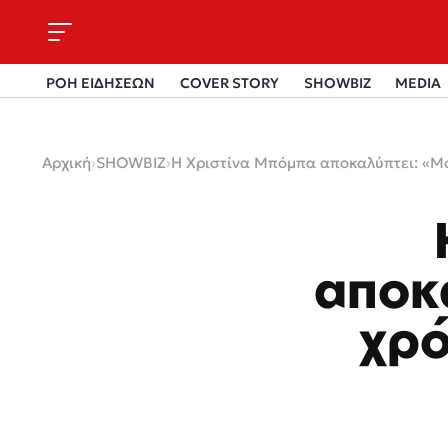
ΡΟΗ ΕΙΔΗΣΕΩΝ
COVER STORY
SHOWBIZ
MEDIA
Αρχική
›
SHOWBIZ
›
Η Χριστίνα Μπόμπα αποκαλύπτει: «Μο
αποκ
χρό