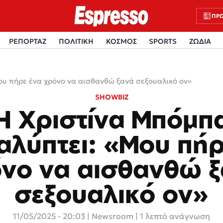
ΠΡΩ
ΡΕΠΟΡΤΑΖ
ΠΟΛΙΤΙΚΗ
ΚΟΣΜΟΣ
SPORTS
ΖΩΔΙΑ
υ πήρε ένα χρόνο να αισθανθώ ξανά σεξουαλικό ον»
SHOWBIZ
Η Χριστίνα Μπόμπ
αλύπτει: «Μου πήρ
νο να αισθανθώ 
σεξουαλικό ον»
11/05/2025 - 20:03
|
Newsroom
| 1 λεπτό ανάγνωση