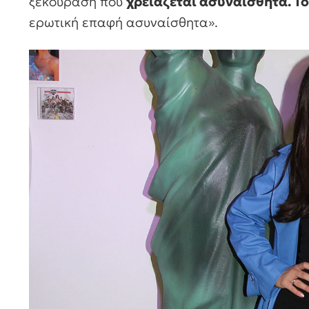
ξεκούραση που
χρειάζεται ασυναίσθητα. Τό
ερωτική επαφή ασυναίσθητα».