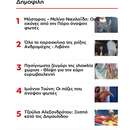
Δημοφιλή
1
Μάστορας – Μελίνα Νικολαΐδη: Οι
εικόνες από την Πάρο άναψαν
φωτιές
2
Όλο το παρασκήνιο της ρήξης
Ανδρομάχης - Λιβάνη
3
Πασίγνωστο ζευγάρι της showbiz
χώρισε - Θλίψη για την κόρη
ευρωβουλευτή
4
Ιωάννα Τούνη: Οι πόζες που
άναψαν φωτιές
5
Τζούλια Αλεξανδράτου: Ξεσπά
κατά της Δημουλίδου