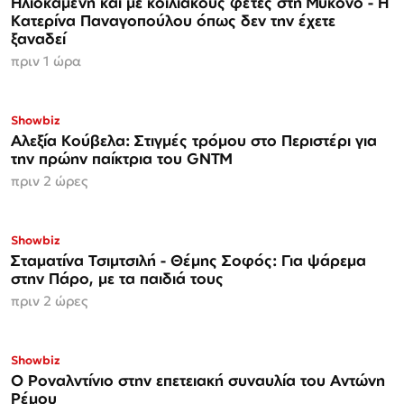
Ηλιοκαμένη και με κοιλιακούς φέτες στη Μύκονο - Η
Κατερίνα Παναγοπούλου όπως δεν την έχετε
ξαναδεί
πριν 1 ώρα
Showbiz
Αλεξία Κούβελα: Στιγμές τρόμου στο Περιστέρι για
την πρώην παίκτρια του GNTM
πριν 2 ώρες
Showbiz
Σταματίνα Τσιμτσιλή - Θέμης Σοφός: Για ψάρεμα
στην Πάρο, με τα παιδιά τους
πριν 2 ώρες
Showbiz
Ο Ροναλντίνιο στην επετειακή συναυλία του Αντώνη
Ρέμου