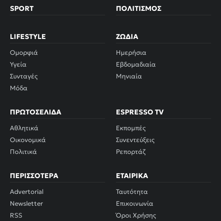
SPORT
ΠΟΛΙΤΙΣΜΌΣ
LIFESTYLE
ΖΏΔΙΑ
Ομορφιά
Ημερήσια
Υγεία
Εβδομαδιαία
Συνταγές
Μηνιαία
Μόδα
ΠΡΩΤΟΣΈΛΙΔΑ
ESPRESSO TV
Αθλητικά
Εκπομπές
Οικονομικά
Συνεντεύξεις
Πολιτικά
Ρεπορτάζ
ΠΕΡΙΣΣΌΤΕΡΑ
ΕΤΑΙΡΙΚΆ
Advertorial
Ταυτότητα
Newsletter
Επικοινωνία
RSS
Όροι Χρήσης