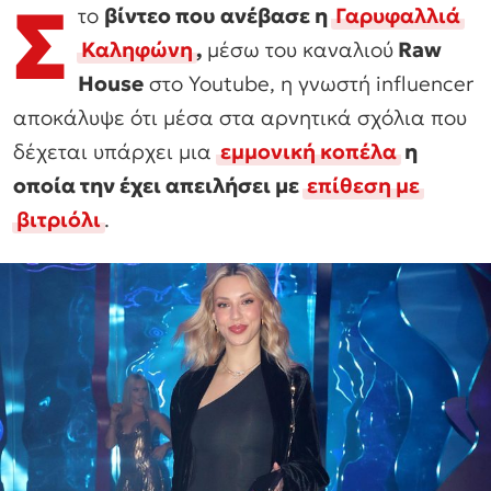
Σ
το
βίντεο που ανέβασε η
Γαρυφαλλιά
Καληφώνη
,
μέσω του καναλιού
Raw
House
στο Youtube, η γνωστή influencer
αποκάλυψε ότι μέσα στα αρνητικά σχόλια που
δέχεται υπάρχει μια
εμμονική κοπέλα
η
οποία την έχει απειλήσει με
επίθεση με
βιτριόλι
.