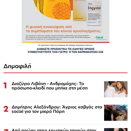
Δημοφιλή
1
Διαζύγιο Λιβάνη - Ανδρομάχης: Το
πρόσωπο-κλειδί που μπήκε στη μέση
2
Δημήτρης Αλεξάνδρου: Άγριος καβγάς στα
social για τον μικρό Πάρη
Από πρώην σταρ ερωτικών ταινιών στην