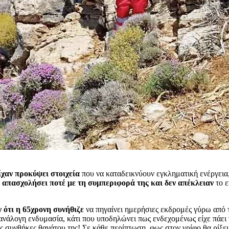
ίχαν προκύψει στοιχεία
που να καταδεικνύουν εγκληματική ενέργεια,
ε
απασχολήσει ποτέ με τη συμπεριφορά της και δεν απέκλειαν
το ε
 ότι η 65χρονη συνήθιζε
να πηγαίνει ημερήσιες εκδρομές γύρω από τ
ανάλογη ενδυμασία, κάτι που υποδηλώνει πως ενδεχομένως είχε πάει 
τις συνθήκες θανάτου της! Σε κάθε περίπτωση, φως στον γρίφο θα ρίξε