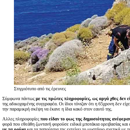
Στιγμιότυπο από τις έρευνες
Σύμφωνα πάντως
με τις πρώτες πληροφορίες, ως αργά χθες δεν ε
της αδικοχαμένης συγγραφέα. Οι ίδιοι τόνιζαν ότι η 65χρονη δεν είχ
την παραμικρή σκέψη να έκανε η ίδια κακό στον εαυτό της.
Αλλες πληροφορίες
που είδαν το φως της δημοσιότητας ανέφεραν
φορά που εθεάθη ζωντανή φορούσε ειδικά μποτάκια ορειβασίας και 
με τα ρούχα
και τα παπούτσια της εντείνει το μυστήριο σχετικά με 