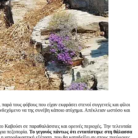
 παρά τους φόβους που είχαν εκφράσει στενοί συγγενείς και φίλοι
νδεχόμενο να της συνέβη κάποιο ατύχημα. Απέκλειαν ωστόσο και
ο Καβούσι σε παραθαλάσσιες και ορεινές περιοχές. Την τελευταία
για πεζοπορία.
Το γεγονός πάντως ότι εντοπίστηκε στη θάλασσα
ι η ιατροδικαστική εξέταση, που θα καταδείξει αν στους πνεύμονες