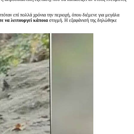
όταν επί πολλά χρόνια την περιοχή, όπου διέμενε για μεγάλα
σε να λειτουργεί κάποια
στιγμή. Η εξαφάνισή της δηλώθηκε