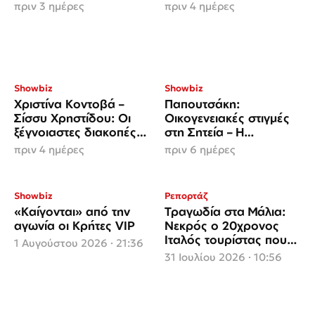
στα μάτια των παιδιών
«καταφύγιό» τους στην
πριν 3 ημέρες
πριν 4 ημέρες
της
Κρήτη
Showbiz
Showbiz
Χριστίνα Κοντοβά –
Παπουτσάκη:
Σίσσυ Χρηστίδου: Οι
Οικογενειακές στιγμές
ξέγνοιαστες διακοπές
στη Σητεία – Η
τους στο Κεδρόδασος
εξόρμηση με τα παιδιά
πριν 4 ημέρες
πριν 6 ημέρες
της Κρήτης
της και τα θαλάσσια
σπορ
Showbiz
Ρεπορτάζ
«Καίγονται» από την
Τραγωδία στα Μάλια:
αγωνία οι Κρήτες VIP
Νεκρός ο 20χρονος
Ιταλός τουρίστας που
1 Αυγούστου 2026 · 21:36
αγνοούνταν στη
31 Ιουλίου 2026 · 10:56
θάλασσα