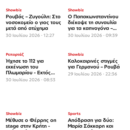
Showbiz
Showbiz
Ρουβάς – Ζυγούλη: Στο
Ο Παπακωνσταντίνου
νοσοκομείο ο γιος τους
διέκοψε τη συναυλία
μετά από ατύχημα
για τα καπνογόνα –
«Δύο άνθρωποι κάηκαν
30 Ιουλίου 2026 · 12:27
30 Ιουλίου 2026 · 09:39
εδώ δίπλα μας»
Ρεπορτάζ
Showbiz
Ήχησε το 112 για
Καλοκαιρινές στιγμές
εκκένωση του
για Γερμανού – Ρουβά
Πλωμαρίου - Εκτός
29 Ιουλίου 2026 · 22:36
ελέγχου η φωτιά στο
30 Ιουλίου 2026 · 08:53
Ρέθυμνο - Ριπές
ανέμων 125 χλμ την
ώρα
Showbiz
Sports
Μέθυσε ο Φέρρης on
Απόδραση για δύο:
stage στην Κρήτη -
Μαρία Σάκκαρη και