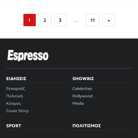
Σελιδοποίηση
1
2
3
…
11
»
άρθρων
ΕΙΔΉΣΕΙΣ
SHOWBIZ
Ρεπορτάζ
Celebrities
Πολιτική
Hollywood
Κόσμος
Media
Cover Story
SPORT
ΠΟΛΙΤΙΣΜΌΣ