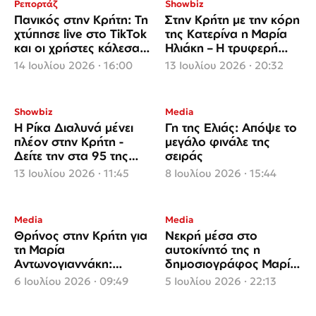
Ρεπορτάζ
Showbiz
Πανικός στην Κρήτη: Τη
Στην Κρήτη με την κόρη
χτύπησε live στο TikTok
της Κατερίνα η Μαρία
και οι χρήστες κάλεσαν
Ηλιάκη – Η τρυφερή
το 112
ανάρτηση από το σπίτι
14 Ιουλίου 2026 · 16:00
13 Ιουλίου 2026 · 20:32
του παππού
Showbiz
Media
Η Ρίκα Διαλυνά μένει
Γη της Ελιάς: Απόψε το
πλέον στην Κρήτη -
μεγάλο φινάλε της
Δείτε την στα 95 της
σειράς
στο υπέροχο σπίτι της
13 Ιουλίου 2026 · 11:45
8 Ιουλίου 2026 · 15:44
Media
Media
Θρήνος στην Κρήτη για
Νεκρή μέσα στο
τη Μαρία
αυτοκίνητό της η
Αντωνογιαννάκη:
δημοσιογράφος Μαρία
Σήμερα το τελευταίο
Αντωνογιαννάκη
6 Ιουλίου 2026 · 09:49
5 Ιουλίου 2026 · 22:13
αντίο