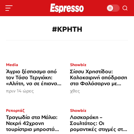
#ΚΡΗΤΗ
Media
Showbiz
Άγριο ξέσπασμα από
Σίσσυ Χρηστίδου:
τον Τάσο Τεργιάκη:
Καλοκαιρινή απόδραση
«Αλήτη, να σε έπιανα
στα Φαλάσαρνα με
στα χέρια μου…»
Χριστίνα Κοντοβά και
πριν 14 ώρες
χθες
Βασάλο
Ρεπορτάζ
Showbiz
Τραγωδία στα Μάλια:
Λασκαράκη –
Νεκρή 42χρονη
Σουλτάτος: Οι
τουρίστρια μπροστά
ρομαντικές στιγμές στο