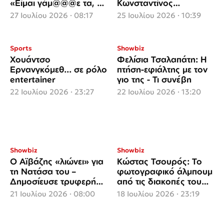
«Είμαι γάμ@@@ε τα, μη
Κωνσταντίνος
με διαλύσετε στο
Μητσοτάκης
27 Ιουλίου 2026 · 08:17
25 Ιουλίου 2026 · 10:39
TikTok»
ερωτευμένοι στην
Κρήτη
Sports
Showbiz
Χουάντσο
Φελίσια Τσαλαπάτη: Η
Ερνανγκόμεθ... σε ρόλο
πτήση-εφιάλτης με τον
entertainer
γιο της - Τι συνέβη
22 Ιουλίου 2026 · 23:27
22 Ιουλίου 2026 · 13:20
Showbiz
Showbiz
Ο Αϊβάζης «λιώνει» για
Κώστας Τσουρός: Το
τη Νατάσα του –
φωτογραφικό άλμπουμ
Δημοσίευσε τρυφερή
από τις διακοπές του
φωτογραφία με τη
στην Κρήτη
21 Ιουλίου 2026 · 08:00
18 Ιουλίου 2026 · 23:19
σύντροφό του