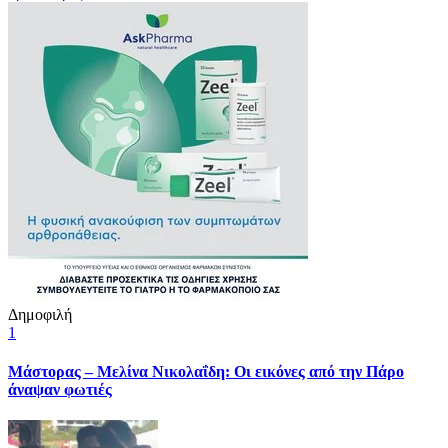
Δημοφιλή
1
Μάστορας – Μελίνα Νικολαΐδη: Οι εικόνες από την Πάρο
άναψαν φωτιές