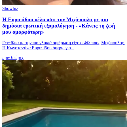
Showbiz
Η Ευρυπίδου «έλιωσε» τον Μιχόπουλο με μια
δημόσια ερωτική εξομολόγηση - «Κάνεις τη ζωή
μου ομορφότερη»
Γενέθλια με την πιο γλυκιά αφιέρωση είχε ο Φίλιππος Μιχόπουλος.
Η Κωνσταντίνα Ευρυπίδου άφησε για...
πριν 6 ώρες