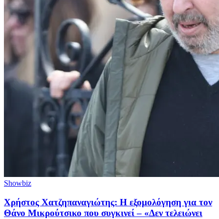
Showbiz
Χρήστος Χατζηπαναγιώτης: Η εξομολόγηση για τον
Θάνο Μικρούτσικο που συγκινεί – «Δεν τελειώνει