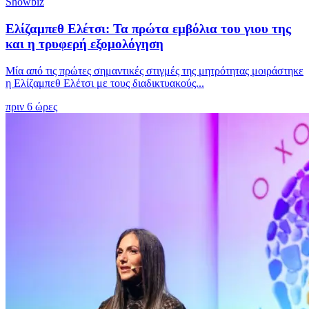
Showbiz
Ελίζαμπεθ Ελέτσι: Τα πρώτα εμβόλια του γιου της
και η τρυφερή εξομολόγηση
Μία από τις πρώτες σημαντικές στιγμές της μητρότητας μοιράστηκε
η Ελίζαμπεθ Ελέτσι με τους διαδικτυακούς...
πριν 6 ώρες