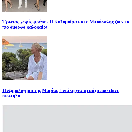
Έρωτας χωρίς φρένα - Η Καλομοίρα και ο Μπούσαλης ζουν το
πιο όμορφο καλοκαίρι
Η εξομολόγηση της Μαρίας Ηλιάκη για τη μάχη που έδινε
σιωπηλά