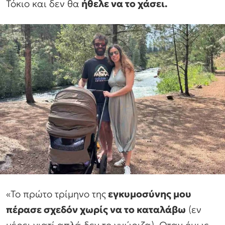
Τόκιο και δεν θα
ήθελε να το χάσει.
«Το πρώτο τρίμηνο της
εγκυμοσύνης μου
πέρασε σχεδόν χωρίς να το καταλάβω
(εν