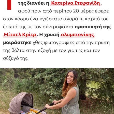
Τ
της διανύει η
Κατερίνα Στεφανίδη
,
αφού πριν από περίπου 20 μέρες έφερε
στον κόσμο ένα υγιέστατο αγοράκι, καρπό του
έρωτά της με τον σύντροφο και
προπονητή της
Μίτσελ Κρίερ
. Η χρυσή
ολυμπιονίκης
μοιράστηκε
χθες φωτογραφίες από την πρώτη
της βόλτα στην εξοχή με τον γιο της και τον
σύζυγό της.