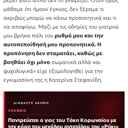
μέρει γιατί απλά δεν το γνώριζα). Οταν όμως
μάθαμε ότι ήμουν έγκυος, δεν ξέραμε τι
ακριβώς μπορώ να κάνω προπονητικά και τι
να αποφύγω. Μαζί με τις οδηγίες του γιατρού
μου βρήκα πάλι τον
ρυθμό μου και την
αυτοπεποίθησή μου προπονητικά. Η
προπόνηση δεν σταματάει, καθώς με
βοηθάει όχι μόνο
σωματικά αλλά και
ψυχολογικά» είχε εξομολογηθεί για την
εγκυμοσύνη της η Κατερίνα Στεφανίδη.
ΔΙΑΒΆΣΤΕ ΑΚΌΜΗ
SHOWBIZ
Παντρεύεται ο γιος του Τάκη Κορωναίου με
την κόρη του μεγάλου αντιπάλου του «Ρόκι»