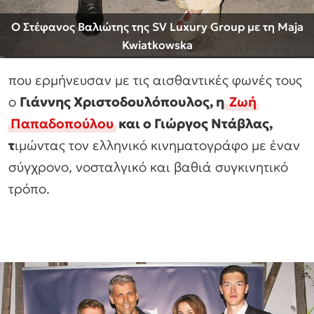
Ο Στέφανος Βαλιώτης της SV Luxury Group με τη Maja
Kwiatkowska
που ερμήνευσαν με τις αισθαντικές φωνές τους
ο
Γιάννης Χριστοδουλόπουλος, η
Ζωή
Παπαδοπούλου
και ο Γιώργος Ντάβλας,
τ
ιμώντας τον ελληνικό κινηματογράφο με έναν
σύγχρονο, νοσταλγικό και βαθιά συγκινητικό
τρόπο.