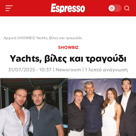
Αρχική
›
SHOWBIZ
›
Yachts, βίλες και τραγούδι
SHOWBIZ
Yachts, βίλες και τραγούδι
31/07/2025 - 10:37
|
Newsroom
| 1 λεπτό ανάγνωση