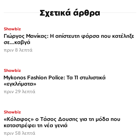
Σχετικά άρθρα
Showbiz
Γιώργος Μανίκας: Η απίστευτη φάρσα που κατέληξε
σε…καβγά
πριν 8 λεπτά
Showbiz
Mykonos Fashion Police: Τα 11 στυλιστικά
«εγκλήματα»
πριν 29 λεπτά
Showbiz
«Κόλαφος» o Tάσος Δουσης για τη μόδα που
καταστρέφει τη νέα γενιά
πριν 58 λεπτά