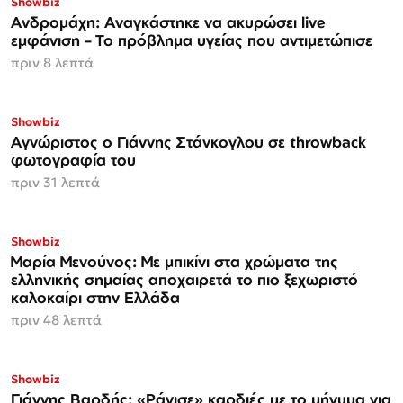
Showbiz
Ανδρομάχη: Αναγκάστηκε να ακυρώσει live
εμφάνιση – Το πρόβλημα υγείας που αντιμετώπισε
πριν 8 λεπτά
Showbiz
Αγνώριστος ο Γιάννης Στάνκογλου σε throwback
φωτογραφία του
πριν 31 λεπτά
Showbiz
Μαρία Μενούνος: Με μπικίνι στα χρώματα της
ελληνικής σημαίας αποχαιρετά το πιο ξεχωριστό
καλοκαίρι στην Ελλάδα
πριν 48 λεπτά
Showbiz
Γιάννης Βαρδής: «Ράγισε» καρδιές με το μήνυμα για