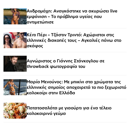
Ανδρομάχη: Αναγκάστηκε να ακυρώσει live
εμφάνιση – Το πρόβλημα υγείας που
αντιμετώπισε
Κέιτι Πέρι – Τζάστιν Τριντό: Αχώριστοι στις
ελληνικές διακοπές τους – Αγκαλιές πάνω στο
σκάφος
Αγνώριστος ο Γιάννης Στάνκογλου σε
throwback φωτογραφία του
Μαρία Μενούνος: Με μπικίνι στα χρώματα της
ελληνικής σημαίας αποχαιρετά το πιο ξεχωριστό
καλοκαίρι στην Ελλάδα
Πατατοσαλάτα με γιαούρτι για ένα τέλειο
καλοκαιρινό γεύμα