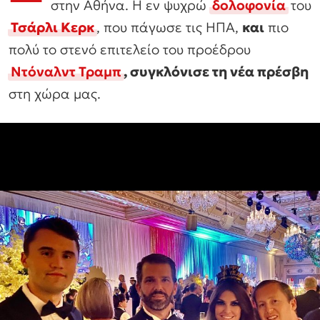
στην Αθήνα. Η εν ψυχρώ
δολοφονία
του
Τσάρλι
Κερκ
, που πάγωσε τις ΗΠΑ,
και
πιο
πολύ το στενό επιτελείο του προέδρου
Ντόναλντ Τραμπ
, συγκλόνισε τη νέα πρέσβη
στη χώρα μας.