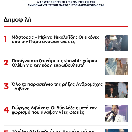
Δημοφιλή
1
Μάστορας – Μελίνα Νικολαΐδη: Οι εικόνες
από την Πάρο άναψαν φωτιές
2
Πασίγνωστο ζευγάρι της showbiz χώρισε -
Θλίψη για την κόρη ευρωβουλευτή
3
Όλο το παρασκήνιο της ρήξης Ανδρομάχης
- Λιβάνη
4
Γιώργος Λιβάνης: Οι δύο λέξεις μετά τον
χωρισμό που άναψαν νέες φωτιές
Τζούλια Αλεξανδράτου: Ξεσπά κατά της