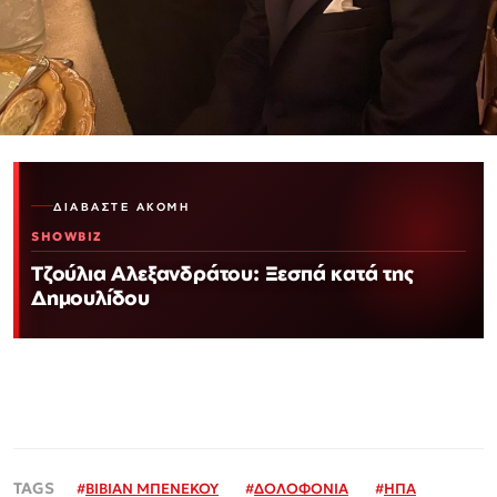
ΔΙΑΒΆΣΤΕ ΑΚΌΜΗ
SHOWBIZ
Τζούλια Αλεξανδράτου: Ξεσπά κατά της
Δημουλίδου
#
ΒΙΒΙΑΝ ΜΠΕΝΕΚΟΥ
#
ΔΟΛΟΦΟΝΙΑ
#
ΗΠΑ