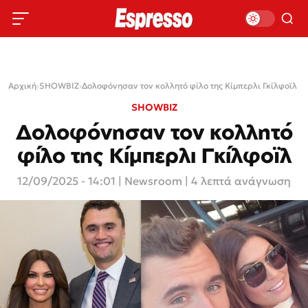
Αρχική
›
SHOWBIZ
›
Δολοφόνησαν τον κολλητό φίλο της Κίμπερλι Γκίλφοϊλ
SHOWBIZ
Δολοφόνησαν τον κολλητό
φίλο της Κίμπερλι Γκίλφοϊλ
12/09/2025 - 14:01
|
Newsroom
| 4 λεπτά ανάγνωση