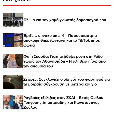
Θλίψη για τον χαμό γνωστής δημοσιογράφου
Έριξε... υπνάκο on air! – Παρουσιάστρια
αποκοιμήθηκε ζωντανά και το TikTok πήρε
φωτιά
Φαίη Σκορδά: Γιατί ταξίδεψε μόνη στη Ρόδο
χωρίς τον Αθανασιάδη – Η αλήθεια πίσω από
την απουσία του
Σέρρες: Συγκλονίζει ο οδηγός του φορτηγού για
τη μοιραία σύγκρουση με μητέρα και γιο
Ραγδαίες εξελίξεις στον ΣΚΑΪ – Εκτός Ομίλου
Γρηγόρης Δημητριάδης και Κωνσταντίνος
Ζούλας