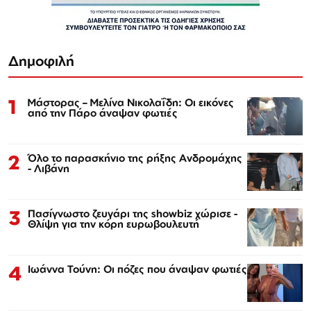
Δημοφιλή
1
Μάστορας – Μελίνα Νικολαΐδη: Οι εικόνες
από την Πάρο άναψαν φωτιές
2
Όλο το παρασκήνιο της ρήξης Ανδρομάχης
- Λιβάνη
3
Πασίγνωστο ζευγάρι της showbiz χώρισε -
Θλίψη για την κόρη ευρωβουλευτή
4
Ιωάννα Τούνη: Οι πόζες που άναψαν φωτιές