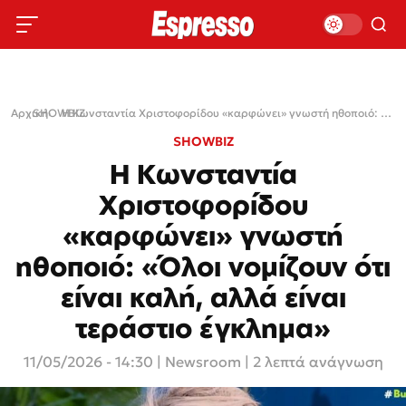
Αρχική
SHOWBIZ
›
›
Η Κωνσταντία Χριστοφορίδου «καρφώνει» γνωστή ηθοποιό: «Όλοι νομίζουν ότι είναι καλή, αλλά είναι τεράστιο έγκλημα»
SHOWBIZ
Η Κωνσταντία
Χριστοφορίδου
«καρφώνει» γνωστή
ηθοποιό: «Όλοι νομίζουν ότι
είναι καλή, αλλά είναι
τεράστιο έγκλημα»
11/05/2026 - 14:30
|
Newsroom
| 2 λεπτά ανάγνωση