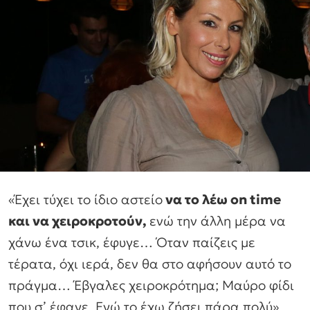
«Έχει τύχει το ίδιο αστείο
να το λέω on time
και να χειροκροτούν,
ενώ την άλλη μέρα να
χάνω ένα τσικ, έφυγε… Όταν παίζεις με
τέρατα, όχι ιερά, δεν θα στο αφήσουν αυτό το
πράγμα… Έβγαλες χειροκρότημα; Μαύρο φίδι
που σ’ έφαγε. Εγώ το έχω ζήσει πάρα πολύ»,