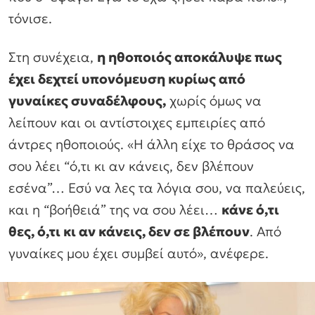
τόνισε.
Στη συνέχεια,
η ηθοποιός αποκάλυψε πως
έχει δεχτεί υπονόμευση κυρίως από
γυναίκες συναδέλφους,
χωρίς όμως να
λείπουν και οι αντίστοιχες εμπειρίες από
άντρες ηθοποιούς. «Η άλλη είχε το θράσος να
σου λέει “ό,τι κι αν κάνεις, δεν βλέπουν
εσένα”… Εσύ να λες τα λόγια σου, να παλεύεις,
και η “βοήθειά” της να σου λέει…
κάνε ό,τι
θες, ό,τι κι αν κάνεις, δεν σε βλέπουν
. Από
γυναίκες μου έχει συμβεί αυτό», ανέφερε.