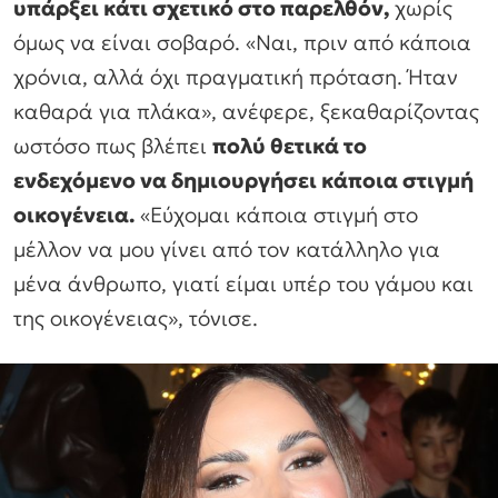
υπάρξει κάτι σχετικό στο παρελθόν,
χωρίς
όμως να είναι σοβαρό. «Ναι, πριν από κάποια
χρόνια, αλλά όχι πραγµατική πρόταση. Ήταν
καθαρά για πλάκα», ανέφερε, ξεκαθαρίζοντας
ωστόσο πως βλέπει
πολύ θετικά το
ενδεχόμενο να δημιουργήσει κάποια στιγμή
οικογένεια.
«Εύχοµαι κάποια στιγµή στο
µέλλον να µου γίνει από τον κατάλληλο για
µένα άνθρωπο, γιατί είµαι υπέρ του γάµου και
της οικογένειας», τόνισε.