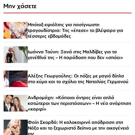
Μην χάσετε
Μπότοξ-εφιάλτης για πασίγνωστη
τραγουδίστρια: Της «έπεσε» το βλέφαρο για
τέσσερις εβδομάδες
Ιωάννα Τούνη: Ξανά στις Μαλδίβες για τα
γενέθλιά της – Η παράδοση που δεν «σπάει»
Αλέξης Γεωργούλης: Οι πόζες με μαγιό δίπλα
στο κύμα και το σχόλιο της Ναταλίας Γερμανού
Ανδρομάχη: «Κάποιοι άντρες είναι απλά
κατώτεροι των περιστάσεων» – Η νέα ανάρτηση
«καρφί»
Φαίη Σκορδά: Η καλοκαιρινή απόδραση στη
Νάξο και το ξεχωριστό δείπνο με την οικογένειά
της