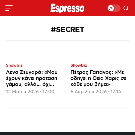
#SECRET
Showbiz
Showbiz
Λένα Ζευγαρά: «Μου
Πέτρος Γαϊτάνος: «Με
έχουν κάνει πρόταση
οδηγεί η Θεία Χάρις σε
γάμου, αλλά… όχι
κάθε μου βήμα»
αληθινή»
12 Μαΐου 2026 · 17:00
6 Απριλίου 2026 · 17:14