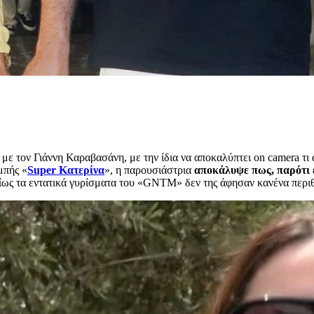
με τον Γιάννη Καραβασάνη, με την ίδια να αποκαλύπτει on camera τι 
μπής «
Super Κατερίνα
», η παρουσιάστρια
αποκάλυψε πως, παρότι ε
ρίως τα εντατικά γυρίσματα του «GNTM» δεν της άφησαν κανένα περιθώ