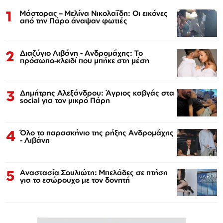
1
Μάστορας – Μελίνα Νικολαΐδη: Οι εικόνες
από την Πάρο άναψαν φωτιές
2
Διαζύγιο Λιβάνη - Ανδρομάχης: Το
πρόσωπο-κλειδί που μπήκε στη μέση
3
Δημήτρης Αλεξάνδρου: Άγριος καβγάς στα
social για τον μικρό Πάρη
4
Όλο το παρασκήνιο της ρήξης Ανδρομάχης
- Λιβάνη
5
Αναστασία Σουλιώτη: Μπελάδες σε πτήση
για το εσώρουχο με τον δονητή