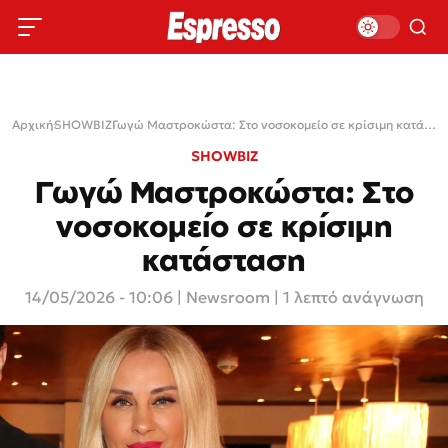
Αρχική
›
SHOWBIZ
›
Γωγώ Μαστροκώστα: Στο νοσοκομείο σε κρίσιμη κατάσταση
SHOWBIZ
Γωγώ Μαστροκώστα: Στο
νοσοκομείο σε κρίσιμη
κατάσταση
14/05/2026 - 10:06
|
Newsroom
| 1 λεπτό ανάγνωση