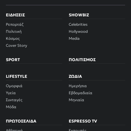
ΕΙΔΉΣΕΙΣ
SHOWBIZ
Ρεπορτάζ
Celebrities
Πολιτική
Hollywood
Κόσμος
Media
Cover Story
SPORT
ΠΟΛΙΤΙΣΜΌΣ
LIFESTYLE
ΖΏΔΙΑ
Ομορφιά
Ημερήσια
Υγεία
Εβδομαδιαία
Συνταγές
Μηνιαία
Μόδα
ΠΡΩΤΟΣΈΛΙΔΑ
ESPRESSO TV
Αθλητικά
Εκπομπές