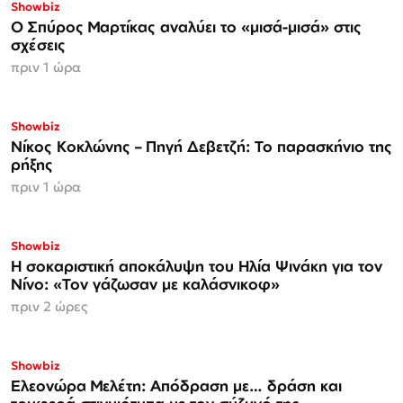
Showbiz
Ο Σπύρος Μαρτίκας αναλύει το «μισά-μισά» στις
σχέσεις
πριν 1 ώρα
Showbiz
Νίκος Κοκλώνης – Πηγή Δεβετζή: Το παρασκήνιο της
ρήξης
πριν 1 ώρα
Showbiz
Η σοκαριστική αποκάλυψη του Ηλία Ψινάκη για τον
Νίνο: «Τον γάζωσαν με καλάσνικοφ»
πριν 2 ώρες
Showbiz
Ελεονώρα Μελέτη: Απόδραση με… δράση και