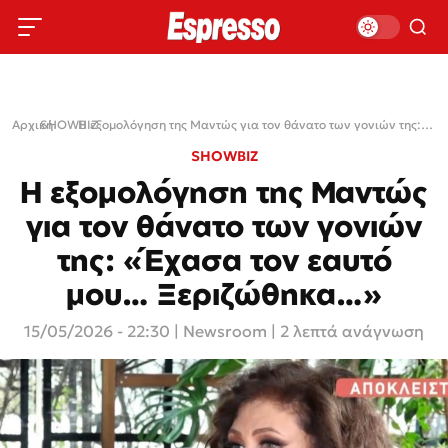
Αρχική
SHOWBIZ
›
›
Η εξομολόγηση της Μαντώς για τον θάνατο των γονιών της: «Έχασα τον εαυτό μου… Ξεριζώθηκα…»
SHOWBIZ
Η εξομολόγηση της Μαντώς
για τον θάνατο των γονιών
της: «Έχασα τον εαυτό
μου… Ξεριζώθηκα…»
15/05/2026 - 22:30
|
Newsroom
| 2 λεπτά ανάγνωση