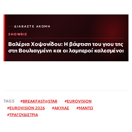
ΔΙΑΒΆΣΤΕ ΑΚΌΜΗ
SHOWBIZ
Βαλέρια Χοψονίδου: Η βάφτιση του γιου της
στη Βουλιαγμένη και οι λαμπεροί καλεσμένοι
#
BREAKFAST@STAR
#
EUROVISION
#
EUROVISION 2026
#
ΑΚΥΛΑΣ
#
ΜΑΝΤΩ
#
ΤΡΑΓΟΥΔΙΣΤΡΙΑ