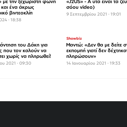
 με την ξεχωριστή φωνή
«J2US» - Α υτά είναι τα ζε
 και ένα άκρως
σόου video)
ικό βιντεοκλίπ
9 Σεπτεμβρίου 2021 · 19:01
24 · 18:38
Showbiz
άντηση του Δάκη για
Μαντώ: «Δεν θα με δείτε σ
 που τον καλούν να
εκπομπή γιατί δεν δέχτηκα
ει χωρίς να πληρωθεί!
πληρώσουν»
ου 2021 · 09:30
14 Ιανουαρίου 2021 · 19:33