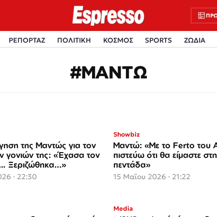
ΠΡΩ
ΡΕΠΟΡΤΑΖ
ΠΟΛΙΤΙΚΗ
ΚΟΣΜΟΣ
SPORTS
ΖΩΔΙΑ
#ΜΑΝΤΩ
Showbiz
γηση της Μαντώς για τον
Μαντώ: «Με το Ferto του 
ν γονιών της: «Έχασα τον
πιστεύω ότι θα είμαστε στ
… Ξεριζώθηκα...»
πεντάδα»
26 · 22:30
15 Μαΐου 2026 · 21:22
Media