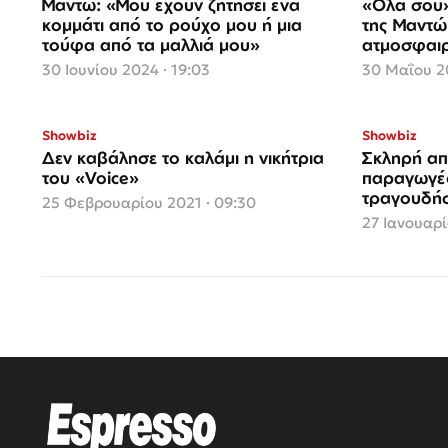
Μαντώ: «Μου έχουν ζητήσει ένα
«Ολα σου»
κομμάτι από το ρούχο μου ή μια
της Μαντώ
τούφα από τα μαλλιά μου»
ατμοσφαιρ
30 Ιουνίου 2024 · 19:03
30 Μαΐου 20
Showbiz
Showbiz
Δεν καβάλησε το καλάμι η νικήτρια
Σκληρή απ
του «Voice»
παραγωγές
τραγουδήσ
25 Φεβρουαρίου 2021 · 09:30
27 Ιανουαρί