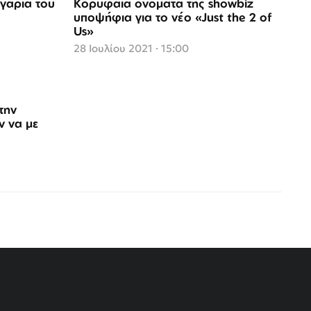
υγάρια του
Κορυφαία ονόματα της showbiz
υποψήφια για το νέο «Just the 2 of
Us»
28 Ιουλίου 2021 · 15:00
την
ν να με