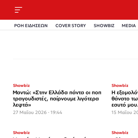
ΡΟΗ ΕΙΔΗΣΕΩΝ
COVER STORY
SHOWBIZ
MEDIA
Showbiz
Showbiz
Μαντώ: «Στην Ελλάδα πάντα οι ποπ
Η εξομολό
τραγουδιστές, παίρνουμε λιγότερα
θάνατο τω
λεφτά»
εαυτό μου
27 Μαΐου 2026 · 19:44
15 Μαΐου 20
Showbiz
Showbiz