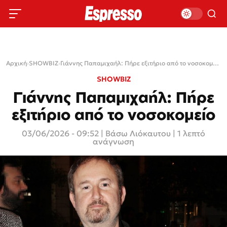
Αρχική
›
SHOWBIZ
›
Γιάννης Παπαμιχαήλ: Πήρε εξιτήριο από το νοσοκομείο
SHOWBIZ
Γιάννης Παπαμιχαήλ: Πήρε
εξιτήριο από το νοσοκομείο
03/06/2026 - 09:52
|
Βάσω Λιόκαυτου
| 1 λεπτό
ανάγνωση