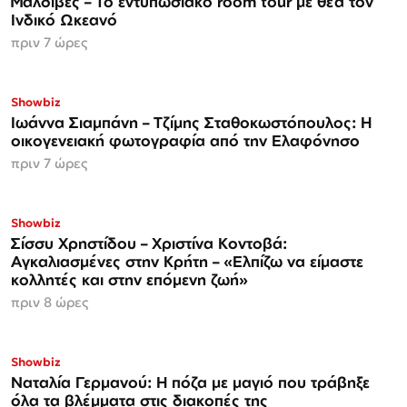
Μαλδίβες – Το εντυπωσιακό room tour με θέα τον
Ινδικό Ωκεανό
πριν 7 ώρες
Showbiz
Ιωάννα Σιαμπάνη – Τζίμης Σταθοκωστόπουλος: Η
οικογενειακή φωτογραφία από την Ελαφόνησο
πριν 7 ώρες
Showbiz
Σίσσυ Χρηστίδου – Χριστίνα Κοντοβά:
Αγκαλιασμένες στην Κρήτη – «Ελπίζω να είμαστε
κολλητές και στην επόμενη ζωή»
πριν 8 ώρες
Showbiz
Ναταλία Γερμανού: Η πόζα με μαγιό που τράβηξε
όλα τα βλέμματα στις διακοπές της