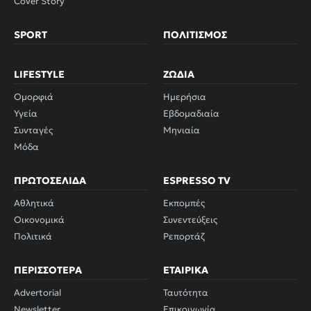
Cover Story
SPORT
ΠΟΛΙΤΙΣΜΌΣ
LIFESTYLE
ΖΏΔΙΑ
Ομορφιά
Ημερήσια
Υγεία
Εβδομαδιαία
Συνταγές
Μηνιαία
Μόδα
ΠΡΩΤΟΣΈΛΙΔΑ
ESPRESSO TV
Αθλητικά
Εκπομπές
Οικονομικά
Συνεντεύξεις
Πολιτικά
Ρεπορτάζ
ΠΕΡΙΣΣΌΤΕΡΑ
ΕΤΑΙΡΙΚΆ
Advertorial
Ταυτότητα
Newsletter
Επικοινωνία