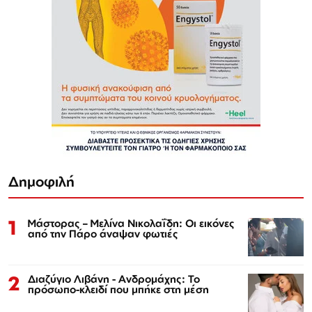
Δημοφιλή
1
Μάστορας – Μελίνα Νικολαΐδη: Οι εικόνες
από την Πάρο άναψαν φωτιές
2
Διαζύγιο Λιβάνη - Ανδρομάχης: Το
πρόσωπο-κλειδί που μπήκε στη μέση