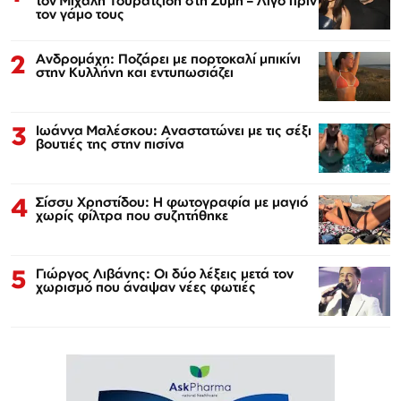
τον Μιχάλη Τουρατζίδη στη Σύμη – Λίγο πριν
τον γάμο τους
2
Ανδρομάχη: Ποζάρει με πορτοκαλί μπικίνι
στην Κυλλήνη και εντυπωσιάζει
3
Ιωάννα Μαλέσκου: Αναστατώνει με τις σέξι
βουτιές της στην πισίνα
4
Σίσσυ Χρηστίδου: Η φωτογραφία με μαγιό
χωρίς φίλτρα που συζητήθηκε
5
Γιώργος Λιβάνης: Οι δύο λέξεις μετά τον
χωρισμό που άναψαν νέες φωτιές