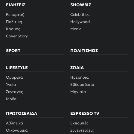
ΕΙΔΉΣΕΙΣ
SHOWBIZ
Ρεπορτάζ
Celebrities
Πολιτική
Hollywood
Κόσμος
Media
Cover Story
SPORT
ΠΟΛΙΤΙΣΜΌΣ
LIFESTYLE
ΖΏΔΙΑ
Ομορφιά
Ημερήσια
Υγεία
Εβδομαδιαία
Συνταγές
Μηνιαία
Μόδα
ΠΡΩΤΟΣΈΛΙΔΑ
ESPRESSO TV
Αθλητικά
Εκπομπές
Οικονομικά
Συνεντεύξεις