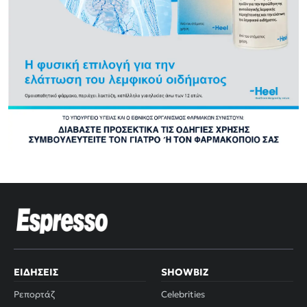
ΕΙΔΉΣΕΙΣ
SHOWBIZ
Ρεπορτάζ
Celebrities