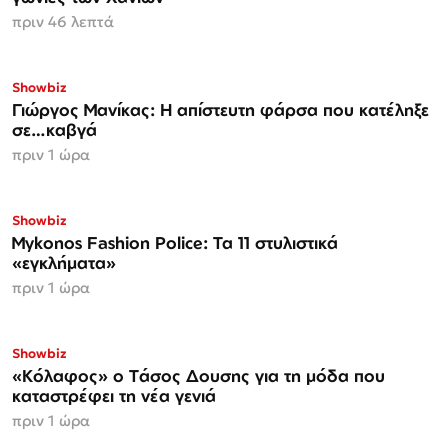
πριν 46 λεπτά
Showbiz
Γιώργος Μανίκας: Η απίστευτη φάρσα που κατέληξε
σε…καβγά
πριν 1 ώρα
Showbiz
Mykonos Fashion Police: Τα 11 στυλιστικά
«εγκλήματα»
πριν 1 ώρα
Showbiz
«Κόλαφος» o Tάσος Δουσης για τη μόδα που
καταστρέφει τη νέα γενιά
πριν 1 ώρα