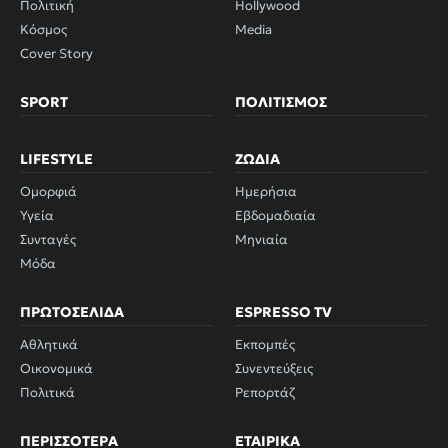
Πολιτική
Hollywood
Κόσμος
Media
Cover Story
SPORT
ΠΟΛΙΤΙΣΜΌΣ
LIFESTYLE
ΖΏΔΙΑ
Ομορφιά
Ημερήσια
Υγεία
Εβδομαδιαία
Συνταγές
Μηνιαία
Μόδα
ΠΡΩΤΟΣΈΛΙΔΑ
ESPRESSO TV
Αθλητικά
Εκπομπές
Οικονομικά
Συνεντεύξεις
Πολιτικά
Ρεπορτάζ
ΠΕΡΙΣΣΌΤΕΡΑ
ΕΤΑΙΡΙΚΆ