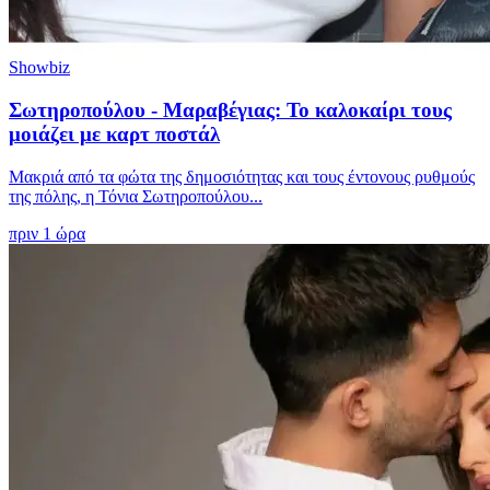
Showbiz
Σωτηροπούλου - Μαραβέγιας: Το καλοκαίρι τους
μοιάζει με καρτ ποστάλ
Μακριά από τα φώτα της δημοσιότητας και τους έντονους ρυθμούς
της πόλης, η Τόνια Σωτηροπούλου...
πριν 1 ώρα