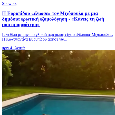
Showbiz
Η Ευρυπίδου «έλιωσε» τον Μιχόπουλο με μια
δημόσια ερωτική εξομολόγηση - «Κάνεις τη ζωή
μου ομορφότερη»
Γενέθλια με την πιο γλυκιά αφιέρωση είχε ο Φίλιππος Μιχόπουλος.
Η Κωνσταντίνα Ευρυπίδου άφησε για...
πριν 41 λεπτά