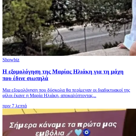
Showbiz
Η εξομολόγηση της Μαρίας Ηλιάκη για τη μάχη
που έδινε σιωπηλά
Μια εξομολόγηση που δύσκολα θα περίμεναν οι διαδικτυακοί της
φίλοι έκανε η Μαρία Ηλιάκη, αποκαλύπτοντας...
πριν 7 λεπτά