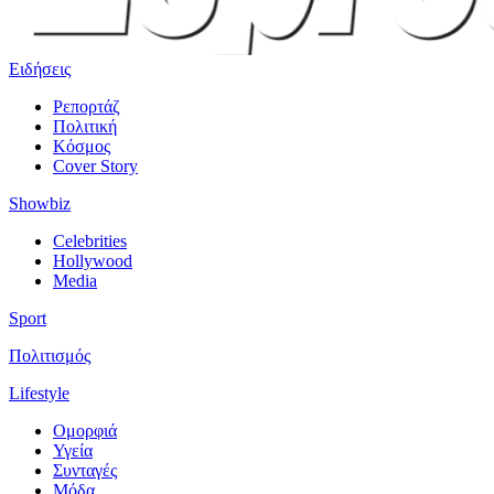
Ειδήσεις
Ρεπορτάζ
Πολιτική
Κόσμος
Cover Story
Showbiz
Celebrities
Hollywood
Media
Sport
Πολιτισμός
Lifestyle
Ομορφιά
Υγεία
Συνταγές
Μόδα