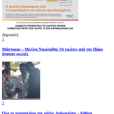
Δημοφιλή
1
Μάστορας – Μελίνα Νικολαΐδη: Οι εικόνες από την Πάρο
άναψαν φωτιές
2
Όλο το παρασκήνιο της ρήξης Ανδρομάχης - Λιβάνη