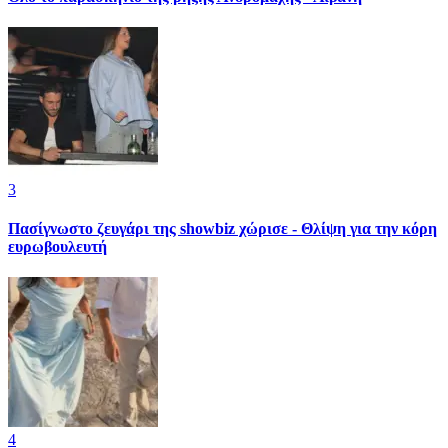
3
Πασίγνωστο ζευγάρι της showbiz χώρισε - Θλίψη για την κόρη
ευρωβουλευτή
4