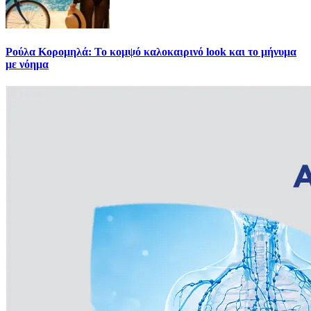
Ρούλα Κορομηλά: Το κομψό καλοκαιρινό look και το μήνυμα
με νόημα