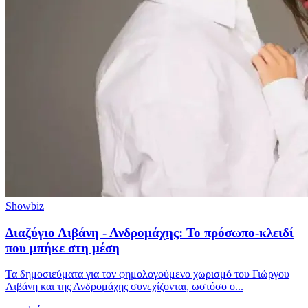
Showbiz
Διαζύγιο Λιβάνη - Ανδρομάχης: Το πρόσωπο-κλειδί
που μπήκε στη μέση
Τα δημοσιεύματα για τον φημολογούμενο χωρισμό του Γιώργου
Λιβάνη και της Ανδρομάχης συνεχίζονται, ωστόσο ο...