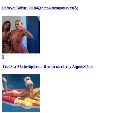
Ιωάννα Τούνη: Οι πόζες που άναψαν φωτιές
5
Τζούλια Αλεξανδράτου: Ξεσπά κατά της Δημουλίδου