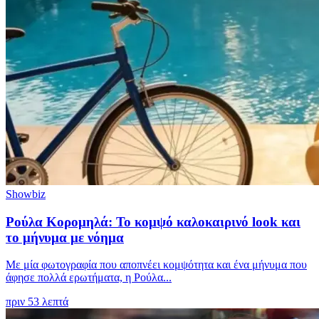
Showbiz
Ρούλα Κορομηλά: Το κομψό καλοκαιρινό look και
το μήνυμα με νόημα
Με μία φωτογραφία που αποπνέει κομψότητα και ένα μήνυμα που
άφησε πολλά ερωτήματα, η Ρούλα...
πριν 53 λεπτά