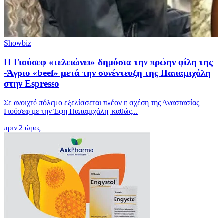
Showbiz
Η Γιούσεφ «τελειώνει» δημόσια την πρώην φίλη της
-Άγριο «beef» μετά την συνέντευξη της Παπαμιχάλη
στην Espresso
Σε ανοιχτό πόλεμο εξελίσσεται πλέον η σχέση της Αναστασίας
Γιούσεφ με την Έφη Παπαμιχάλη, καθώς...
πριν 2 ώρες