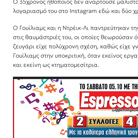
Ο 35χρονος ηθοποιός δεν αναρτούσε μάλιστα
λογαριασμό του στο Instagram εδώ και δύο χ
Ο Γουίλιαμς και η Ντρέικ-Λι παντρεύτηκαν τ
στις θαυμάστριές του, οι οποίες θεωρούσαν ότ
ζευγάρι είχε πολύχρονη σχέση, καθώς είχε γ
Γουίλιαμς στην υποκριτική, όταν εκείνος ερ
και εκείνη ως κτηματομεσίτρια.