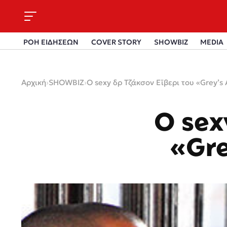
ΡΟΗ ΕΙΔΗΣΕΩΝ
COVER STORY
SHOWBIZ
MEDIA
Αρχική
›
SHOWBIZ
›
O sexy δρ Τζάκσον Εϊβερι του «Grey’s
O sex
«Gre