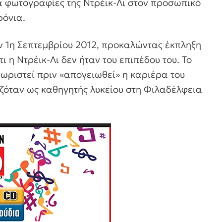
 φωτογραφίες της Ντρέικ-Λι στον προσωπικό
ρόνια.
ην 1η Σεπτεμβρίου 2012, προκαλώντας έκπληξη
ι η Ντρέικ-Λι δεν ήταν του επιπέδου του. Το
νωριστεί πριν «απογειωθεί» η καριέρα του
γαζόταν ως καθηγητής λυκείου στη Φιλαδέλφεια