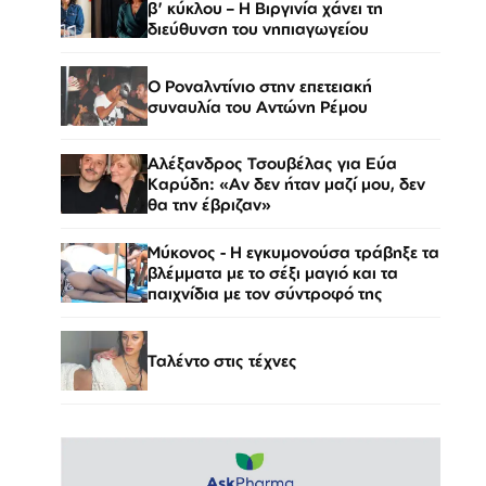
β' κύκλου – Η Βιργινία χάνει τη
διεύθυνση του νηπιαγωγείου
Ο Ροναλντίνιο στην επετειακή
συναυλία του Αντώνη Ρέμου
Αλέξανδρος Τσουβέλας για Εύα
Καρύδη: «Αν δεν ήταν μαζί μου, δεν
θα την έβριζαν»
Μύκονος - Η εγκυμονούσα τράβηξε τα
βλέμματα με το σέξι μαγιό και τα
παιχνίδια με τον σύντροφό της
Ταλέντο στις τέχνες