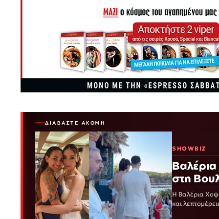
ΔΙΑΒΆΣΤΕ ΑΚΌΜΗ
SHOWBIZ
Βαλέρια 
στη Βουλ
Η Βαλέρια Χοψο
και λεπτομέρει