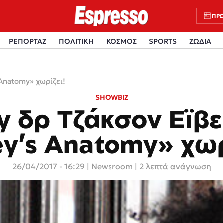
ΠΡΩ
ΡΕΠΟΡΤΑΖ
ΠΟΛΙΤΙΚΗ
ΚΟΣΜΟΣ
SPORTS
ΖΩΔΙΑ
 Anatomy» χωρίζει!
SHOWBIZ
y δρ Τζάκσον Εϊβε
y’s Anatomy» χωρ
26/04/2017 - 16:29
|
Newsroom
| 2 λεπτά ανάγνωση