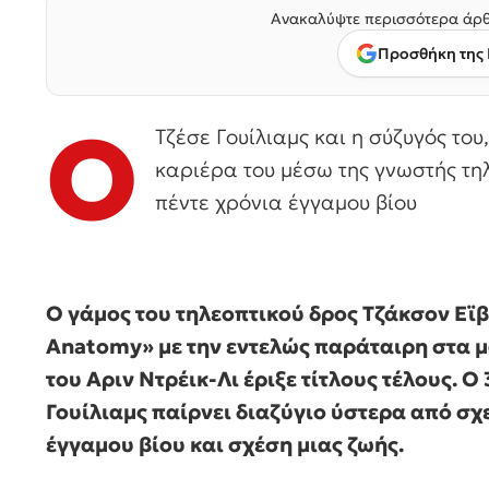
Ανακαλύψτε περισσότερα άρθ
Προσθήκη της 
Ο
Τζέσε Γουίλιαμς και η σύζυγός του
καριέρα του μέσω της γνωστής τηλ
πέντε χρόνια έγγαμου βίου
Ο γάμος του τηλεοπτικού δρος Τζάκσον Εϊβ
Anatomy» με την εντελώς παράταιρη στα 
του Αριν Ντρέικ-Λι έριξε τίτλους τέλους. Ο
Γουίλιαμς παίρνει διαζύγιο ύστερα από σχ
έγγαμου βίου και σχέση μιας ζωής.