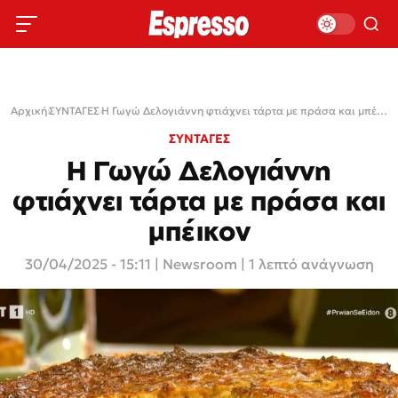
Αρχική
›
ΣΥΝΤΑΓΕΣ
›
Η Γωγώ Δελογιάννη φτιάχνει τάρτα με πράσα και μπέικον
ΣΥΝΤΑΓΕΣ
Η Γωγώ Δελογιάννη
φτιάχνει τάρτα με πράσα και
μπέικον
30/04/2025 - 15:11
|
Newsroom
| 1 λεπτό ανάγνωση