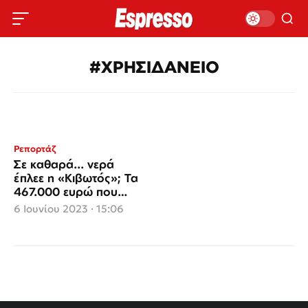
#ΧΡΗΣΙΔΑΝΕΙΟ
Ρεπορτάζ
Σε καθαρά... νερά
έπλεε η «Κιβωτός»; Τα
467.000 ευρώ που
βρέθηκαν στην κατοχή
6 Ιουνίου 2023 · 15:06
του ζευγαριού;