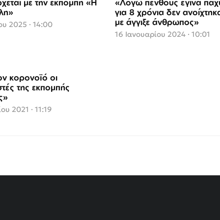
χεται με την εκπομπή «Η
«Λόγω πένθους έγινα παχ
λη»
για 8 χρόνια δεν ανοίχτηκ
με άγγιξε άνθρωπος»
υ 2025 · 14:00
16 Ιανουαρίου 2024 · 10:01
ον κορονοϊό οι
τές της εκπομπής
ς»
ου 2021 · 11:19