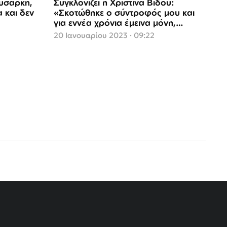
ύσαρκη,
Συγκλονίζει η Χριστίνα Βίδου:
α και δεν
«Σκοτώθηκε ο σύντροφός μου και
για εννέα χρόνια έμεινα μόνη,
πενθούσα»
20 Ιανουαρίου 2023 · 09:22