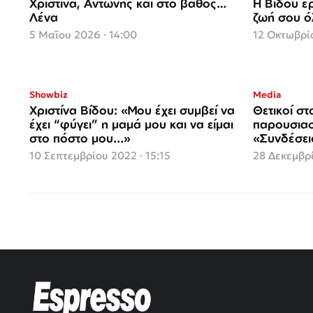
Χριστίνα, Αντώνης και στο βάθος…
Η Βίδου έρ
Λένα
ζωή σου ό
5 Μαΐου 2026 · 14:00
12 Οκτωβρίο
Showbiz
Media
Χριστίνα Βίδου: «Μου έχει συμβεί να
Θετικοί στ
έχει “φύγει” η μαμά μου και να είμαι
παρουσιασ
στο πόστο μου...»
«Συνδέσει
10 Σεπτεμβρίου 2022 · 15:15
28 Δεκεμβρί