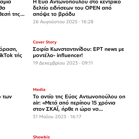
Καμία
Η Εύα Αντωνοπούλου στο κεντρικό
θα
δελτίο ειδήσεων του OPEN από
θεσή της
απόψε το βράδυ
26 Αυγούστου 2025 · 16:28
Cover Story
εόραση,
Σοφία Κωνσταντινίδου: ΕΡΤ news με
μοντέλο- influencer!
19 Δεκεμβρίου 2023 · 09:11
Media
ο των
Το αντίο της Εύας Αντωνοπούλου on
air: «Μετά από περίπου 15 χρόνια
στον ΣΚΑΪ, ήρθε η ώρα να
αποχωρήσω»
31 Μαΐου 2023 · 16:17
Showbiz