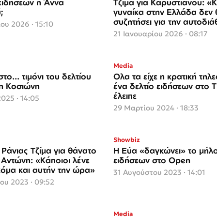
 ειδήσεων η Άννα
Τζίμα για Καρυστιανού: «
;
γυναίκα στην Ελλάδα δεν 
συζητήσει για την αυτοδιά
ου 2026 · 15:10
με μειοψηφίες»
21 Ιανουαρίου 2026 · 08:17
Media
το... τιμόνι του δελτίου
Ολα τα είχε η κρατική τηλ
 η Κοσιώνη
ένα δελτίο ειδήσεων στο TikTok τής
έλειπε
2025 · 14:05
29 Μαρτίου 2024 · 18:33
Showbiz
Ράνιας Τζίμα για θάνατο
Η Εύα «δαγκώνει» το μήλ
Αντώνη: «Κάποιοι λένε
ειδήσεων στο Open
όμα και αυτήν την ώρα»
31 Αυγούστου 2023 · 14:01
ου 2023 · 09:52
Media