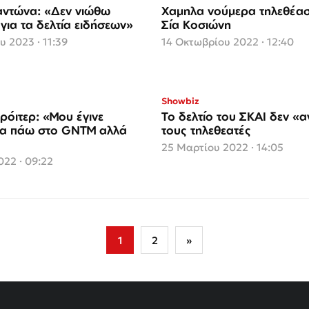
αντώνα: «Δεν νιώθω
Χαμηλα νούμερα τηλεθέασ
για τα δελτία ειδήσεων»
Σία Κοσιώνη
υ 2023 · 11:39
14 Οκτωβρίου 2022 · 12:40
Showbiz
ρόιτερ: «Μου έγινε
Το δελτίο του ΣΚΑΙ δεν «αγ
να πάω στο GNTM αλλά
τους τηλεθεατές
25 Μαρτίου 2022 · 14:05
22 · 09:22
1
2
»