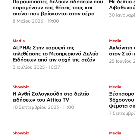
Παρουσιαστές δελτίων ειδήσεων που
Με δελτίο
παραμένουν στις θέσεις τους και
Λιβαθυνού
εκείνοι που βρίσκονται στον αέρα
30 Ιανουαρί
8 Μαΐου 2026 · 19:00
Media
Media
ALPHA: Στην κορυφή της
Ακλόνητη σ
τηλεθέασης το Μεσημεριανό Δελτίο
στον Σκάι
Ειδήσεων από την αρχή της σεζόν
25 Ιουνίου 
2 Ιουλίου 2025 · 10:37
Showbiz
Media
Η Ανθή Σαλαγκούδη στο δελτίο
Ξέσπασμα 
ειδήσεων του Attica TV
36χρονου 
ψέματα ακ
10 Σεπτεμβρίου 2023 · 11:00
7 Σεπτεμβρί
Showbiz
Media