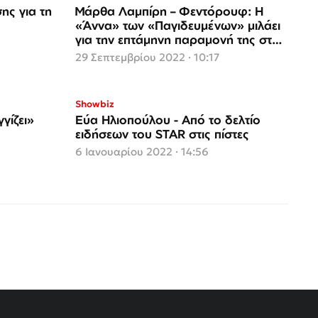
ης για τη
Μάρθα Λαμπίρη – Φεντόρουφ: Η
«Άννα» των «Παγιδευμένων» μιλάει
για την επτάμηνη παραμονή της στο
Ιράν
29 Σεπτεμβρίου 2022 · 10:17
Showbiz
γίζει»
Εύα Ηλιοπούλου - Από το δελτίο
ειδήσεων του STAR στις πίστες
6 Ιανουαρίου 2022 · 14:56