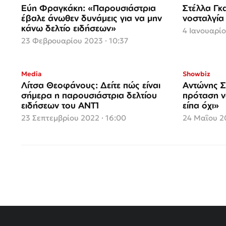
Εύη Φραγκάκη: «Παρουσιάστρια
Στέλλα Γκ
έβαλε άνωθεν δυνάμεις για να μην
νοσταλγία 
κάνω δελτίο ειδήσεων»
4 Ιανουαρίο
23 Φεβρουαρίου 2023 · 10:37
Media
Showbiz
Λίτσα Θεοφάνους: Δείτε πώς είναι
Αντώνης Σ
σήμερα η παρουσιάστρια δελτίου
πρόταση 
ειδήσεων του ΑΝΤ1
είπα όχι»
23 Σεπτεμβρίου 2022 · 16:00
24 Μαΐου 20
Σελιδοποίηση
άρθρων