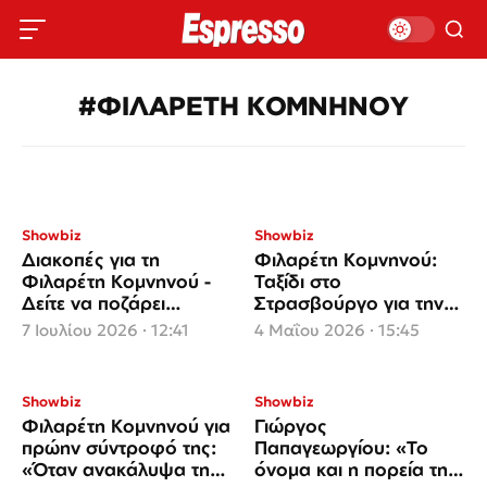
#ΦΙΛΑΡΕΤΗ ΚΟΜΝΗΝΟΥ
Showbiz
Showbiz
Διακοπές για τη
Φιλαρέτη Κομνηνού:
Φιλαρέτη Κομνηνού -
Ταξίδι στο
Δείτε να ποζάρει
Στρασβούργο για την
ξαπλωμένη σε αιώρα
ηθοποιό
7 Ιουλίου 2026 · 12:41
4 Μαΐου 2026 · 15:45
Showbiz
Showbiz
Φιλαρέτη Κομνηνού για
Γιώργος
πρώην σύντροφό της:
Παπαγεωργίου: «Το
«Όταν ανακάλυψα την
όνομα και η πορεία της