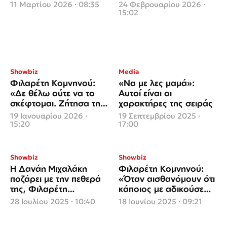
απιστία του, δεν υπήρχε
μητέρας μου, δεν είναι
11 Μαρτίου 2026 · 08:35
24 Φεβρουαρίου 2026 ·
επιστροφή»
βάρος για μένα, είναι η
15:02
ζωή μου»
Showbiz
Media
Φιλαρέτη Κομνηνού:
«Nα με λες μαμά»:
«Δε θέλω ούτε να το
Αυτοί είναι οι
σκέφτομαι. Ζήτησα τη
χαρακτήρες της σειράς
βοήθεια της
19 Ιανουαρίου 2026 ·
19 Σεπτεμβρίου 2025 ·
αστυνομίας»
15:20
17:00
Showbiz
Showbiz
Η Δανάη Μιχαλάκη
Φιλαρέτη Κομνηνού:
ποζάρει με την πεθερά
«Όταν αισθανόμουν ότι
της, Φιλαρέτη
κάποιος με αδικούσε
Κομνηνού στην Αμοργό
δεν το άφηνα να
28 Ιουλίου 2025 · 10:40
18 Ιουνίου 2025 · 09:21
περάσει»