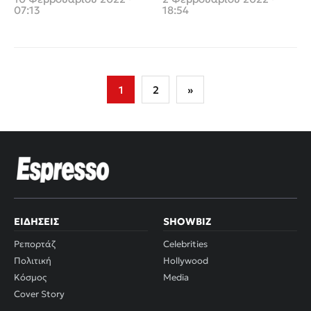
πεθερά»
07:13
18:54
Σελιδοποίηση
1
2
»
άρθρων
ΕΙΔΉΣΕΙΣ
SHOWBIZ
Ρεπορτάζ
Celebrities
Πολιτική
Hollywood
Κόσμος
Media
Cover Story