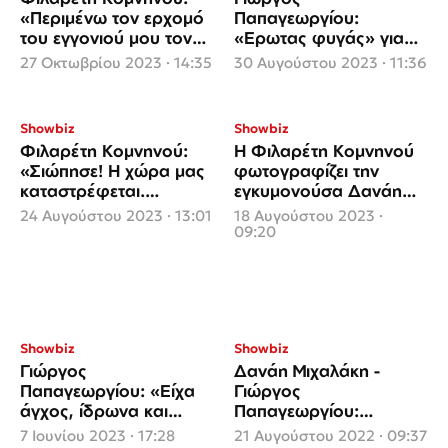
«Περιμένω τον ερχομό
Παπαγεωργίου:
του εγγονιού μου τον
«Ερωτας φυγάς» για
Δεκέμβρη»
τον γιο της Κομνηνού
27 Οκτωβρίου 2023 · 14:35
30 Αυγούστου 2023 · 11:36
Showbiz
Showbiz
Φιλαρέτη Κομνηνού:
Η Φιλαρέτη Κομνηνού
«Σιώπησε! Η χώρα μας
φωτογραφίζει την
καταστρέφεται.
εγκυμονούσα Δανάη
Ντροπή!»
Μιχαλάκη: «Θα γίνω
24 Αυγούστου 2023 · 13:01
18 Αυγούστου 2023 ·
γιαγιά!»
09:20
Showbiz
Showbiz
Γιώργος
Δανάη Μιχαλάκη -
Παπαγεωργίου: «Είχα
Γιώργος
άγχος, ίδρωνα και
Παπαγεωργίου:
έβγαινα συνέχεια έκτος
Γιόρτασαν την πρώτη
7 Ιουνίου 2023 · 17:28
21 Αυγούστου 2022 · 09:37