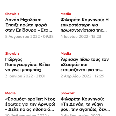
πλάνου»
τους επέτειο
Showbiz
Media
Δανάη Μιχαλάκη:
Φιλαρέτη Κομνηνού: Η
Έπαιξε πρώτη φορά
επικρατέστερη για
στην Επίδαυρο – Στο
πρωταγωνίστρια της
πλευρό οι γονείς, ο
νέας σειράς «Μάγισσα»
8 Αυγούστου 2022 · 09:38
4 Ιουνίου 2022 · 15:23
σύζυγος και η πεθερά
του ΑΝΤ1
της
Showbiz
Media
Γιώργος
Άφησαν πίσω τους τον
Παπαγεωργίου: Θέλει
«Σασμό» και
να γίνει μπαμπάς;
ετοιμάζονται για τη
Σπιναλόγκα
3 Ιουνίου 2022 · 21:01
2 Απριλίου 2022 · 12:29
Media
Showbiz
«Σασμός» spoiler: Νέος
Φιλαρέτη Κομνηνού:
έρωτας για την Αργυρώ
«Τη Δανάη, τη νύφη
– Δείτε ποιος ηθοποιός
μου, την αγαπάω, δεν
μπαίνει στη σειρά
της φέρθηκα σαν
10 Φεβρουαρίου 2022 ·
2 Φεβρουαρίου 2022 ·