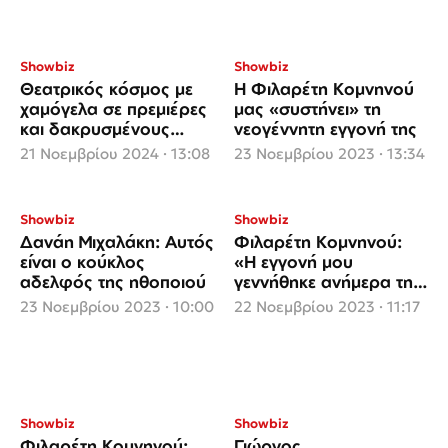
Showbiz
Showbiz
Θεατρικός κόσμος με
Η Φιλαρέτη Κομνηνού
χαμόγελα σε πρεμιέρες
μας «συστήνει» τη
και δακρυσμένους
νεογέννητη εγγονή της
αποχαιρετισμούς
21 Νοεμβρίου 2024 · 13:08
23 Νοεμβρίου 2023 · 13:34
Showbiz
Showbiz
Δανάη Μιχαλάκη: Αυτός
Φιλαρέτη Κομνηνού:
είναι ο κούκλος
«Η εγγονή μου
αδελφός της ηθοποιού
γεννήθηκε ανήμερα της
Παναγίας, ευλογημένο
23 Νοεμβρίου 2023 · 10:00
22 Νοεμβρίου 2023 · 11:17
παιδί»
Showbiz
Showbiz
Φιλαρέτη Κομνηνού:
Γιώργος