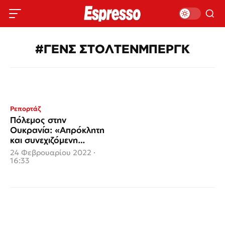
#ΓΕΝΣ ΣΤΟΛΤΕΝΜΠΕΡΓΚ
Ρεπορτάζ
Πόλεμος στην
Ουκρανία: «Απρόκλητη
και συνεχιζόμενη
επίθεση της Ρωσίας
24 Φεβρουαρίου 2022 ·
στην Ουκρανία», ο Γ.Γ
16:33
του ΝΑΤΟ