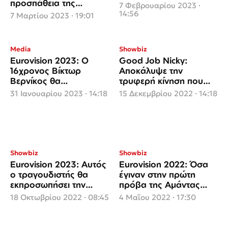
προσπάθεια της
7 Φεβρουαρίου 2023 ·
Μελίσσας να μπλοκάρει
14:56
7 Μαρτίου 2023 · 19:01
νομικά τη συμμετοχή
Media
Showbiz
Eurovision 2023: Ο
Good Job Nicky:
16χρονος Βίκτωρ
Αποκάλυψε την
Βερνίκος θα
τρυφερή κίνηση που
εκπροσωπήσει τη χώρα
έκανε ο πατέρας του,
31 Ιανουαρίου 2023 · 14:18
15 Δεκεμβρίου 2022 · 14:18
μας
Γιάννης Πάριος όταν
ήταν παιδί
Showbiz
Showbiz
Eurovision 2023: Αυτός
Eurovision 2022: Όσα
ο τραγουδιστής θα
έγιναν στην πρώτη
εκπροσωπήσει την
πρόβα της Αμάντας
Κύπρο
Γεωργιάδη που
18 Οκτωβρίου 2022 · 08:45
4 Μαΐου 2022 · 17:30
«βλέπει» πεντάδα