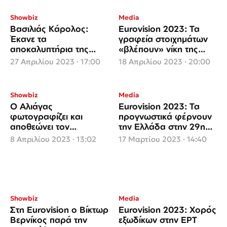
Showbiz
Media
Βασιλιάς Κάρολος:
Eurovision 2023: Τα
Έκανε τα
γραφεία στοιχημάτων
αποκαλυπτήρια της
«βλέπουν» νίκη της
σκηνής της Eurovision
Σουηδίας
27 Απριλίου 2023 · 17:00
18 Απριλίου 2023 · 20:00
Showbiz
Media
Ο Αλιάγας
Eurovision 2023: Τα
φωτογραφίζει και
προγνωστικά φέρνουν
αποθεώνει τον
την Ελλάδα στην 29η
εκπρόσωπο της
θέση
8 Απριλίου 2023 · 13:02
17 Μαρτίου 2023 · 14:40
Ελλάδας στη Eurovision
Showbiz
Media
Στη Eurovision o Βίκτωρ
Eurovision 2023: Χορός
Βερνίκος παρά την
εξωδίκων στην ΕΡΤ