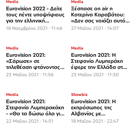
Media
Media
Eurovision 2022 - Δείτε
Ξέσπασε on air η
τους πέντε υποψήφιους
Κατερίνα Καραβάτου:
για την ελληνική
«Δεν σας νοιάζει αυτό.
συμμετοχή – Η
Δεν σκέφτεστε τίποτα;»
18 Νοεμβρίου 2021 · 11:46
27 Μαΐου 2021 · 14:07
ανακοίνωση της ΕΡΤ
Media
Media
Eurovision 2021:
Eurovision 2021: Η
«Σάρωσε» σε
Στεφανία Λυμπεράκη
τηλεθέαση φτάνοντας
έφερε την Ελλάδα στην
στο 70,3%
10η θέση – Οι δηλώσεις
23 Μαΐου 2021 · 11:56
23 Μαΐου 2021 · 11:30
της (video)
Media
Showbiz
Eurovision 2021:
Eurovision 2021: Η
Στεφανία Λυμπερακάκη
εκπρόσωπος της
- «Θα τα δώσω όλα για
Αλβανίας με
την Ελλάδα» (video)
βιογραφικό...
22 Μαΐου 2021 · 14:51
18 Μαΐου 2021 · 22:47
ξυλοδαρμού
Ελληνίδων!(video)