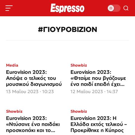
#ΓΙΟΥΡΟΒΙΖΙΟΝ
Media
Showbiz
Eurovision 2023:
Eurovision 2023:
Απόψε ο τελικός του
«Φταίμε που βγάζουμε
μουσικού διαγωνισμού
ένα παιδί επειδή έχει
γνωστό όνομα»
13 Μαΐου 2023 · 10:23
12 Μαΐου 2023 · 14:37
Showbiz
Showbiz
Eurovision 2023:
Eurovision 2023: Η
«Ντύσανε ένα παιδάκι
Ελλάδα εκτός τελικού –
προσκοπάκι και το
Προκρίθηκε η Κύπρος