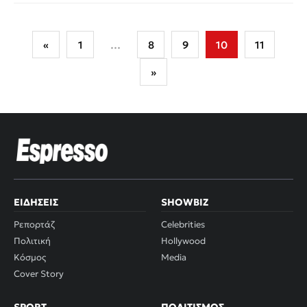
Σελιδοποίηση
«
1
…
8
9
10
11
άρθρων
»
ΕΙΔΉΣΕΙΣ
SHOWBIZ
Ρεπορτάζ
Celebrities
Πολιτική
Hollywood
Κόσμος
Media
Cover Story
SPORT
ΠΟΛΙΤΙΣΜΌΣ