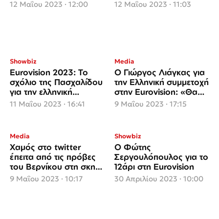
στείλανε να
12 Μαΐου 2023 · 12:00
12 Μαΐου 2023 · 11:03
εκπροσωπήσει τη χώρα
μας με τα δικά μας
λεφτά»
Showbiz
Media
Eurovision 2023: Το
Ο Γιώργος Λιάγκας για
σχόλιο της Πασχαλίδου
την Ελληνική συμμετοχή
για την ελληνική
στην Eurovision: «Θα
συμμετοχή που θα
πάει άπατο, είναι
11 Μαΐου 2023 · 16:41
9 Μαΐου 2023 · 17:15
συζητηθεί
προφανές»
Media
Showbiz
Χαμός στο twitter
Ο Φώτης
έπειτα από τις πρόβες
Σεργουλόπουλος για το
του Βερνίκου στη σκηνή
12άρι στη Eurovision
της Eurovision
9 Μαΐου 2023 · 10:17
30 Απριλίου 2023 · 10:00