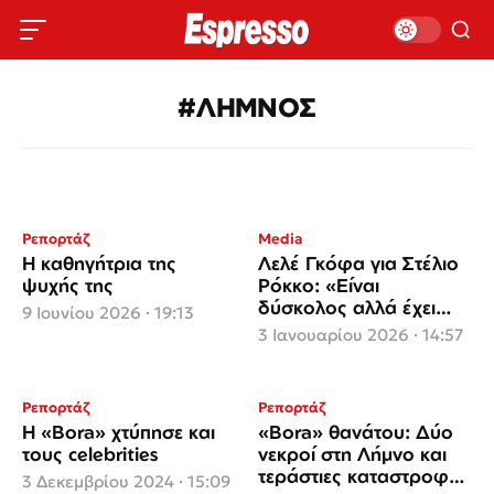
#ΛΗΜΝΟΣ
Ρεπορτάζ
Media
Η καθηγήτρια της
Λελέ Γκόφα για Στέλιο
ψυχής της
Ρόκκο: «Είναι
δύσκολος αλλά έχει
9 Ιουνίου 2026 · 19:13
μεγάλη ψυχή»
3 Ιανουαρίου 2026 · 14:57
Ρεπορτάζ
Ρεπορτάζ
Η «Bora» χτύπησε και
«Bora» θανάτου: Δύο
τους celebrities
νεκροί στη Λήμνο και
τεράστιες καταστροφές
3 Δεκεμβρίου 2024 · 15:09