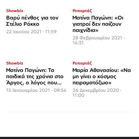
Showbiz
Ρεπορτάζ
Βαρύ πένθος για τον
Ματίνα Παγώνη: «Οι
Στέλιο Ρόκκο
γιατροί δεν παίζουν
παιχνίδια»
22 Ιουνίου 2021 · 11:59
28 Φεβρουαρίου 2021 ·
14:31
Showbiz
Ρεπορτάζ
Ματίνα Παγώνη: Τα
Μαρία Αθανασίου: «Να
παιδικά της χρόνια στο
μη γίνει ο κόσμος
Άργος, ο λόγος που
πειραματόζωο»
δεν έκανε παιδιά και η
15 Ιανουαρίου 2021 · 09:54
26 Δεκεμβρίου 2020 ·
πανδημία (video)
11:00