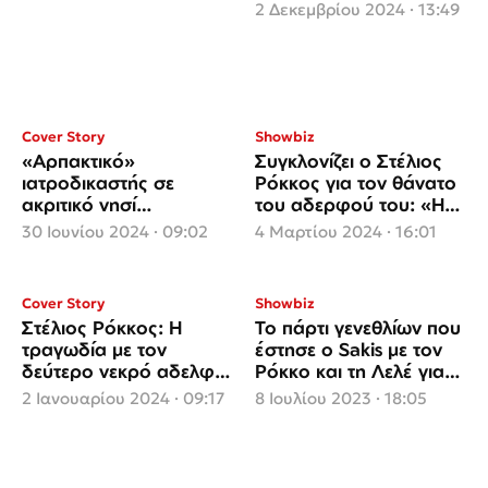
σε υποδομές και
2 Δεκεμβρίου 2024 · 13:49
περιουσίες από την
επέλαση της
κακοκαιρίας
Cover Story
Showbiz
«Αρπακτικό»
Συγκλονίζει ο Στέλιος
ιατροδικαστής σε
Ρόκκος για τον θάνατο
ακριτικό νησί
του αδερφού του: «Η
καταγγέλλεται από
θάλασσα έχει τελειώσει
30 Ιουνίου 2024 · 09:02
4 Μαρτίου 2024 · 16:01
παντρεμένη νεκροτόμο,
για μένα»
μητέρα δύο παιδιών!
Cover Story
Showbiz
Στέλιος Ρόκκος: Η
Το πάρτι γενεθλίων που
τραγωδία με τον
έστησε ο Sakis με τον
δεύτερο νεκρό αδελφό
Ρόκκο και τη Λελέ για
του και ο καταραμένος
τη Ζυγούλη
2 Ιανουαρίου 2024 · 09:17
8 Ιουλίου 2023 · 18:05
αριθμός «50»