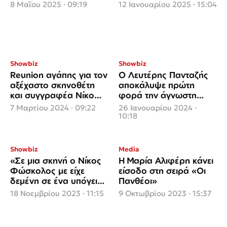
απουσίας
8 Μαΐου 2025 · 09:19
12 Ιανουαρίου 2025 · 15:04
Showbiz
Showbiz
Reunion αγάπης για τον
Ο Λευτέρης Πανταζής
αξέχαστο σκηνοθέτη
αποκάλυψε πρώτη
και συγγραφέα Νίκο
φορά την άγνωστη
Φώσκολο
σχέση με γνωστή
7 Μαρτίου 2024 · 09:22
26 Ιανουαρίου 2024 ·
πρωταγωνίστρια
10:18
Showbiz
Media
«Σε μια σκηνή ο Νίκος
Η Μαρία Αλιφέρη κάνει
Φώσκολος με είχε
είσοδο στη σειρά «Οι
δεμένη σε ένα υπόγειο,
Πανθέοι»
ανάμεσα σε κομμένα
18 Νοεμβρίου 2023 · 11:15
9 Οκτωβρίου 2023 · 15:37
γυαλιά»