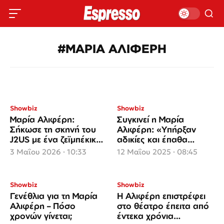
#ΜΑΡΙΑ ΑΛΙΦΕΡΗ
Showbiz
Showbiz
Μαρία Αλιφέρη:
Συγκινεί η Μαρία
Σήκωσε τη σκηνή του
Αλιφέρη: «Υπήρξαν
J2US με ένα ζεϊμπέκικο
αδικίες και έπαθα
γεμάτο συναίσθημα
ψυχοσωματικά»
3 Μαΐου 2026 · 10:33
12 Μαΐου 2025 · 08:45
Showbiz
Showbiz
Γενέθλια για τη Μαρία
Η Αλιφέρη επιστρέφει
Αλιφέρη – Πόσο
στο θέατρο έπειτα από
χρονών γίνεται;
έντεκα χρόνια