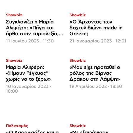
Showbiz
Showbiz
Συγκλονίζει η Μαρία
«Ο Άρχοντας των
Αλιφέρη: «Πήγα και
δαχτυλιδιών» made in
ήρθα στην κυριολεξία,
Greece;
παιζότανε αν θα ζήσω ή
11 Ιουνίου 2023 · 11:30
21 Ιανουαρίου 2023 · 12:01
όχι»
Showbiz
Showbiz
Μαρία Αλιφέρη:
«Μου είχε προταθεί ο
«Ήμουν “έγκυος”
ρόλος της Βίρνας
χωρίς να το ξέρω»
Δράκου στη Λάμψη»
10 Ιανουαρίου 2023 ·
19 Απριλίου 2022 · 18:30
18:00
Πολιτισμός
Showbiz
«Ο Καραγκιόζης και ο
«Με εξαφάνισαν