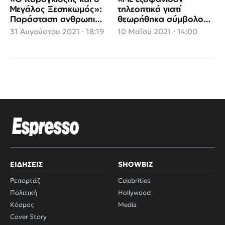
Μεγάλος Ξεσηκωμός»:
τηλεοπτικά γιατί
Παράσταση ανθρωπιάς
θεωρήθηκα σύμβολο
στο Ηρώδειο
του κατεστημένου»
31 Αυγούστου 2021 · 18:19
10 Μαΐου 2021 · 14:00
(video)
ΕΙΔΉΣΕΙΣ
SHOWBIZ
Ρεπορτάζ
Celebrities
Πολιτική
Hollywood
Κόσμος
Media
Cover Story