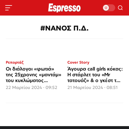
#ΝΑΝΟΣ Π.Δ.
Ρεπορτάζ
Cover Story
Οι διάλογοι «φωτιά»
Άγουρα call girls κόκας:
της 25χρονης «μαντάμ»
Η στάρλετ του «Μr
του κυκλώματος
τατουάζ» & ο γκέστ της
πορνείας με τα άγουρα
«Ζάρι» Σάττι!
22 Μαρτίου 2024 · 09:52
21 Μαρτίου 2024 · 08:51
call girls της κοκαΐνης